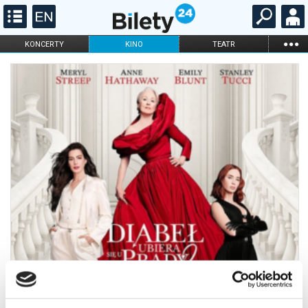
...
KONCERTY
KINO
TEATR
KABARET I
FILHARMONIA
OPERA I BALET
STAND-UP
DLA DZIECI
ONLINE
KARNETY