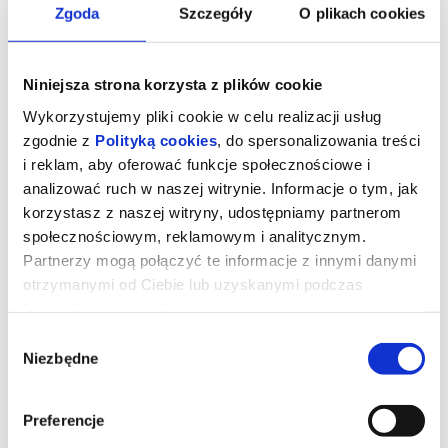
Zgoda
Szczegóły
O plikach cookies
Niniejsza strona korzysta z plików cookie
Wykorzystujemy pliki cookie w celu realizacji usług
zgodnie z
Polityką cookies
, do spersonalizowania treści
i reklam, aby oferować funkcje społecznościowe i
analizować ruch w naszej witrynie. Informacje o tym, jak
korzystasz z naszej witryny, udostępniamy partnerom
społecznościowym, reklamowym i analitycznym.
Partnerzy mogą połączyć te informacje z innymi danymi
otrzymanymi od Ciebie lub uzyskanymi podczas
Diabeł ubiera się u Prady 2
korzystania z ich usług.
Wybór
Niezbędne
zgody
Miranda Priestly powraca! Dwadzieścia lat po wydarzeniach, które
zdefiniowały świat mody i popkultury, kultowi bohaterowie znów
spotykają się na stylowych ulicach Nowego Jorku i w eleganckich
biurach magazynu
Runway
. Meryl Streep, Anne Hathaway, Emily
Preferencje
Blunt oraz Stanley Tucci ponownie wcielają się w swoje ikoniczne
role, przypominając, że w świecie mody władza, ambicja i