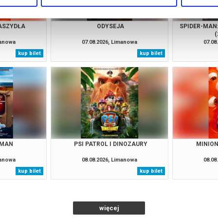
RASZYDŁA
ODYSEJA
SPIDER-MAN
(
manowa
07.08.2026, Limanowa
07.08
kup bilet
kup bilet
 MAN
PSI PATROL I DINOZAURY
MINION
manowa
08.08.2026, Limanowa
08.08
kup bilet
kup bilet
więcej