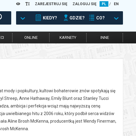
ZAREJESTRUJ SIĘ
ZALOGUJ SIĘ
PL
/
EN
KIEDY?
GDZIE?
CO?
CI
ONLINE
KARNETY
INNE
at mody i popkultury, kultowi bohaterowie znów spotykają się
ryl Streep, Anne Hathaway, Emily Blunt oraz Stanley Tucci
adza, ambicja i perfekcja wciąż mają najwyższą cenę.
a uwielbianego hitu z 2006 roku, który podbił serca widzów
isała Aline Brosh McKenna, producentką jest Wendy Finerman,
Brosh McKenna.