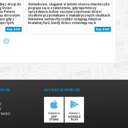
Bez drogi do
Sielankowe, skąpane w letnim słońcu miasteczko
Allie 
y Dzień
pogrąża się w szaleństwie, gdy tajemniczy
niezna
iu Petera
sprzedawca lodów zaczyna częstować dzieci
podcza
raz dorosłym
słodkimi przysmakami o makabrycznych skutkach.
pozwal
asu gdy z
Niewinne uśmiechy szybko ustępują miejsca
pełna 
ięci tych,
brutalnej furii, kiedy dzieci zmieniają się w
jedyny
zością w
bezlitosnych łowców dorosłych. Troje młodych
czegoś
kup bilet
kup bilet
imienia, w
bohaterów, którym cudem udaje się uniknąć klątwy,
poznaj
.
podejmuje desperacki wyścig z czasem, by...
ale se
GÓLNE
APLIKACJE MOBILNE
U
S
TNOŚCI