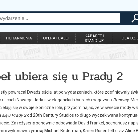
KABARET I
FILHARMONIA
OPERA I BALET
DLA DZIE
STAND-UP
eł ubiera się u Prady 2
stly powraca! Dwadzieścia lat po wydarzeniach, które zdefiniowały świ
h ulicach Nowego Jorku i w eleganckich biurach magazynu
Runway
. Me
elają się w swoje ikoniczne role, przypominając, że w świecie mody wł
a się u Prady 2
od 20th Century Studios to długo wyczekiwana kontynuacj
iecie. Za reżyserię ponownie odpowiada David Frankel, scenariusz nap
ami wykonawczymi są Michael Bederman, Karen Rosenfelt oraz Aline 