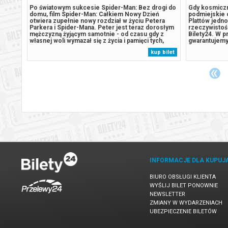
teczko
Po światowym sukcesie Spider-Man: Bez drogi do
Gdy kosmiczn
domu, film Spider-Man: Całkiem Nowy Dzień
podmiejskie 
i
otwiera zupełnie nowy rozdział w życiu Petera
Plattów jedno
tkach.
Parkera i Spider-Mana. Peter jest teraz dorosłym
rzeczywistoś
a
mężczyzną żyjącym samotnie - od czasu gdy z
Bilety24. W p
własnej woli wymazał się z życia i pamięci tych,
gwarantujemy
dych
których kochał. Walcząc z przestępczością w
potwierdzony
 bilet
kup bilet
klątwy,
Nowym Jorku, który nie zna już jego imienia, w
e-mail, poda
.
pełni poświęcił się ochronie miasta....
INFORMACJE DLA KUPUJ
BIURO OBSŁUGI KLIENTA
WYŚLIJ BILET PONOWNIE
NEWSLETTER
ZMIANY W WYDARZENIACH
UBEZPIECZENIE BILETÓW