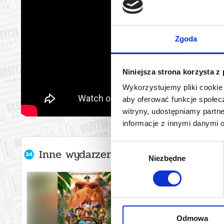
Zgoda
Niniejsza strona korzysta z
Wykorzystujemy pliki cookie 
aby oferować funkcje społecz
witryny, udostępniamy part
informacje z innymi danymi 
Wybór
Inne wydarzenia organizatora
Niezbędne
zgody
Odmowa