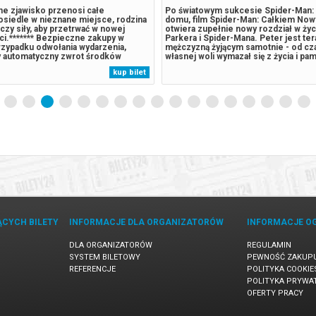
e zjawisko przenosi całe
Po światowym sukcesie Spider-Man: 
osiedle w nieznane miejsce, rodzina
domu, film Spider-Man: Całkiem Now
czy siły, aby przetrwać w nowej
otwiera zupełnie nowy rozdział w życ
ci.******* Bezpieczne zakupy w
Parkera i Spider-Mana. Peter jest te
rzypadku odwołania wydarzenia,
mężczyzną żyjącym samotnie - od cz
 automatyczny zwrot środków
własnej woli wymazał się z życia i pam
 komunikatem wysyłanym na adres
których kochał. Walcząc z przestępc
kup bilet
ny podczas zakupu.
Nowym Jorku, który nie zna już jego 
pełni poświęcił się ochronie miasta...
ĄCYCH BILETY
INFORMACJE DLA ORGANIZATORÓW
INFORMACJE O
DLA ORGANIZATORÓW
REGULAMIN
SYSTEM BILETOWY
PEWNOŚĆ ZAKUP
REFERENCJE
POLITYKA COOKIE
POLITYKA PRYWA
OFERTY PRACY