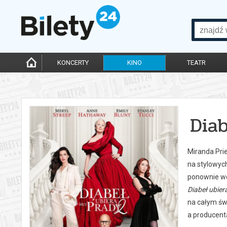
KONCERTY
KINO
TEATR
Diab
Miranda Prie
na stylowyc
ponownie wci
Diabeł ubier
na całym św
a producent