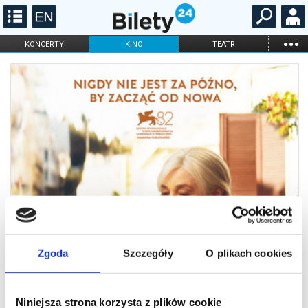
...
KONCERTY
KINO
TEATR
KABARET I
FILHARMONIA
OPERA I BALET
STAND-UP
DLA DZIECI
ONLINE
KARNETY
Zgoda
Szczegóły
O plikach cookies
Niniejsza strona korzysta z plików cookie