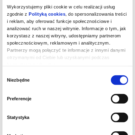
Wykorzystujemy pliki cookie w celu realizacji usług
zgodnie z
Polityką cookies
, do spersonalizowania treści
i reklam, aby oferować funkcje społecznościowe i
analizować ruch w naszej witrynie. Informacje o tym, jak
korzystasz z naszej witryny, udostępniamy partnerom
społecznościowym, reklamowym i analitycznym.
Partnerzy mogą połączyć te informacje z innymi danymi
otrzymanymi od Ciebie lub uzyskanymi podczas
Drugie życie
korzystania z ich usług.
Wybór
Niezbędne
zgody
Maria Angeles, 79-letnia Hiszpanka, mieszka samotnie w
Tangerze w Maroku i cieszy się codziennym życiem. Jednak jej
życie wywraca się do góry nogami, gdy jej córka przyjeżdża z
Madrytu, aby sprzedać mieszkanie, w którym zawsze mieszkała.
Preferencje
Zdeterminowana, by zostać, robi wszystko, co w jej mocy, by
odzyskać dom i dobytek, i niespodziewanie na nowo odkrywa
miłość i zmysłowość.
Statystyka
*******
Bezpieczne zakupy w Bilety24. W przypadku odwołania
wydarzenia, gwarantujemy automatyczny zwrot środków
potwierdzony komunikatem wysyłanym na adres e-mail, podany