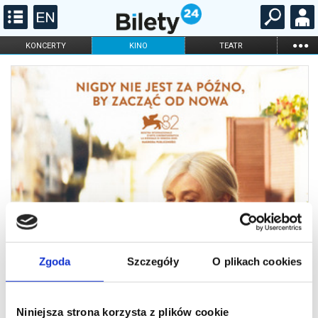
...
KONCERTY
KINO
TEATR
KABARET I
FILHARMONIA
OPERA I BALET
STAND-UP
DLA DZIECI
ONLINE
KARNETY
Zgoda
Szczegóły
O plikach cookies
Niniejsza strona korzysta z plików cookie