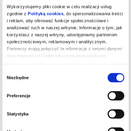
Wykorzystujemy pliki cookie w celu realizacji usług
zgodnie z
Polityką cookies
, do spersonalizowania treści
i reklam, aby oferować funkcje społecznościowe i
analizować ruch w naszej witrynie. Informacje o tym, jak
korzystasz z naszej witryny, udostępniamy partnerom
społecznościowym, reklamowym i analitycznym.
Partnerzy mogą połączyć te informacje z innymi danymi
otrzymanymi od Ciebie lub uzyskanymi podczas
Drugie życie
korzystania z ich usług.
Wybór
Niezbędne
zgody
Maria Angeles, 79-letnia Hiszpanka, mieszka samotnie w
Tangerze w Maroku i cieszy się codziennym życiem. Jednak jej
życie wywraca się do góry nogami, gdy jej córka przyjeżdża z
Madrytu, aby sprzedać mieszkanie, w którym zawsze mieszkała.
Preferencje
Zdeterminowana, by zostać, robi wszystko, co w jej mocy, by
odzyskać dom i dobytek, i niespodziewanie na nowo odkrywa
miłość i zmysłowość.
Statystyka
*******
Bezpieczne zakupy w Bilety24. W przypadku odwołania
wydarzenia, gwarantujemy automatyczny zwrot środków
potwierdzony komunikatem wysyłanym na adres e-mail, podany