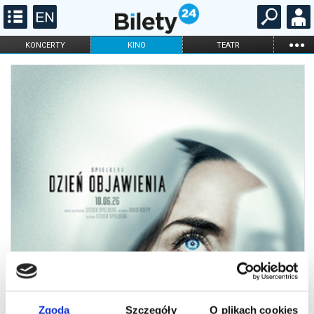
...
KONCERTY
KINO
TEATR
KABARET I
FILHARMONIA
OPERA I BALET
STAND-UP
DLA DZIECI
ONLINE
KARNETY
Zgoda
Szczegóły
O plikach cookies