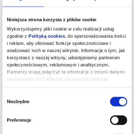
Niniejsza strona korzysta z plików cookie
Wykorzystujemy pliki cookie w celu realizacji usług
zgodnie z
Polityką cookies
, do spersonalizowania treści
i reklam, aby oferować funkcje społecznościowe i
analizować ruch w naszej witrynie. Informacje o tym, jak
korzystasz z naszej witryny, udostępniamy partnerom
społecznościowym, reklamowym i analitycznym.
Partnerzy mogą połączyć te informacje z innymi danymi
otrzymanymi od Ciebie lub uzyskanymi podczas
Dzień Objawienia
korzystania z ich usług.
Wybór
Niezbędne
zgody
Prezenterka pogody (Emily Blunt) wywołuje panikę i uruchamia
falę spekulacji po tym, jak w czasie transmisji na żywo nagle
zaczyna mówić w tajemniczym obcym języku. Zaczynają się
spekulacje o kontakcie z istotami pozaziemskimi.Analityk ds.
Preferencje
cyberbezpieczeństwa Daniel (Josh O'Connor) orientuje się, że
prawdopodobnie jest jedyną osobą, która choć nie wie jak to
możliwe, rozumie ten język i może przetłumaczyć go na angielski.