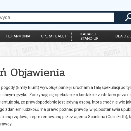
KABARET I
FILHARMONIA
OPERA I BALET
DLA DZIE
STAND-UP
eń Objawienia
pogody (Emily Blunt) wywołuje panikę i uruchamia falę spekulacji po t
 obcym języku. Zaczynają się spekulacje o kontakcie z istotami pozazi
ientuje się, że prawdopodobnie jest jedyną osobą, która choć nie wie j
Jego zdaniem ludzkość ma prawo poznać prawdę, więc postanawia upubli
 stroną rządową, reprezentowaną przez agenta Scanlona (Colin Firth), kt
prawdy.