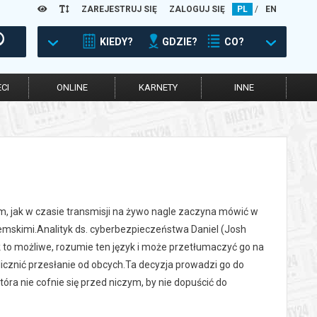
ZAREJESTRUJ SIĘ
ZALOGUJ SIĘ
PL
/
EN
KIEDY?
GDZIE?
CO?
CI
ONLINE
KARNETY
INNE
ym, jak w czasie transmisji na żywo nagle zaczyna mówić w
emskimi.Analityk ds. cyberbezpieczeństwa Daniel (Josh
ak to możliwe, rozumie ten język i może przetłumaczyć go na
cznić przesłanie od obcych.Ta decyzja prowadzi go do
óra nie cofnie się przed niczym, by nie dopuścić do