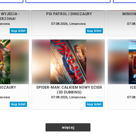
WYJŚCIA -
PSI PATROL I DINOZAURY
MINION
ERZONA!
manowa
07.08.2026, Limanowa
07.08
kup bilet
kup bilet
INOZAURY
SPIDER-MAN: CAŁKIEM NOWY DZIEŃ
IC
(3D DUBBING)
manowa
07.08.2026, Limanowa
07.08
kup bilet
kup bilet
więcej