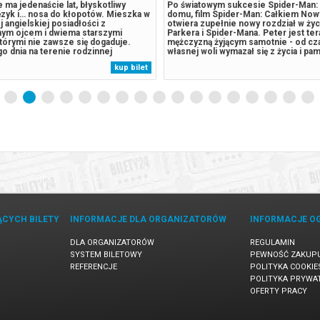
a — dwoje spragnionych uczuć
Po światowym sukcesie Spider-Man: 
, wpadają na siebie w Nowym Jorku,
domu, film Spider-Man: Całkiem Now
j nocy w roku, kiedy single
otwiera zupełnie nowy rozdział w życ
bie na całkowitą swobodę. Owen i
Parkera i Spider-Mana. Peter jest te
 romantyczka Allie mogą być
mężczyzną żyjącym samotnie - od cz
lami w mieście, którzy szukają
własnej woli wymazał się z życia i pam
 niż przelotnej przygody. Kiedy się
których kochał. Walcząc z przestępc
kup bilet
y nimi natychmiast pojawia się iskra,
Nowym Jorku, który nie zna już jego 
myłek i nieoczekiwanych zwrotów...
pełni poświęcił się ochronie miasta...
ĄCYCH BILETY
INFORMACJE DLA ORGANIZATORÓW
INFORMACJE O
DLA ORGANIZATORÓW
REGULAMIN
SYSTEM BILETOWY
PEWNOŚĆ ZAKUP
REFERENCJE
POLITYKA COOKIE
POLITYKA PRYWA
OFERTY PRACY