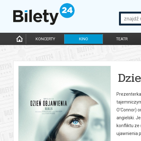
KONCERTY
KINO
TEATR
Dzi
Prezenterka 
tajemniczym
O'Connor) or
angielski. 
konfliktu ze
ujawnienia 