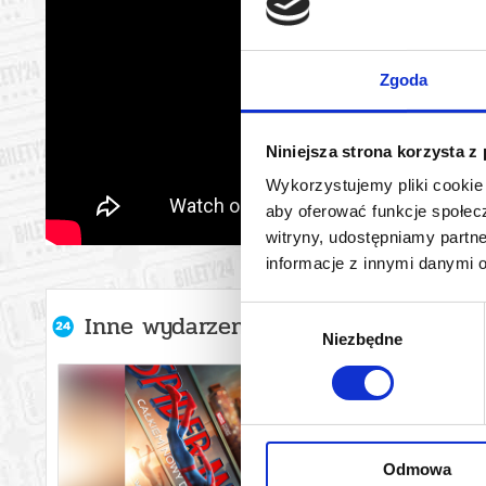
Zgoda
Niniejsza strona korzysta z
Wykorzystujemy pliki cookie 
aby oferować funkcje społecz
witryny, udostępniamy part
informacje z innymi danymi 
Wybór
Inne wydarzenia organizatora
Niezbędne
zgody
Odmowa