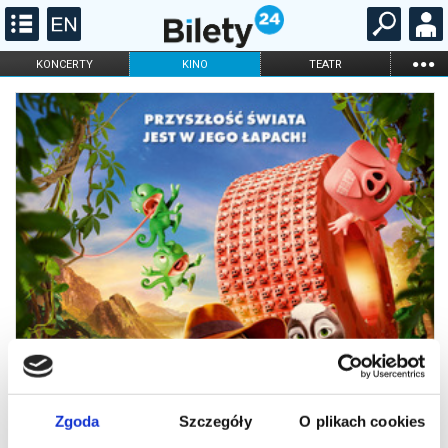
...
KONCERTY
KINO
TEATR
KABARET I
FILHARMONIA
OPERA I BALET
STAND-UP
DLA DZIECI
ONLINE
KARNETY
Zgoda
Szczegóły
O plikach cookies