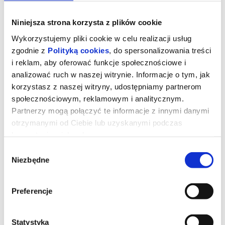
Niniejsza strona korzysta z plików cookie
Wykorzystujemy pliki cookie w celu realizacji usług
zgodnie z
Polityką cookies
, do spersonalizowania treści
i reklam, aby oferować funkcje społecznościowe i
analizować ruch w naszej witrynie. Informacje o tym, jak
korzystasz z naszej witryny, udostępniamy partnerom
społecznościowym, reklamowym i analitycznym.
Partnerzy mogą połączyć te informacje z innymi danymi
otrzymanymi od Ciebie lub uzyskanymi podczas
korzystania z ich usług.
Kurozając i świątynia Świstaka
Wybór
Niezbędne
zgody
Gdy wyjątkowy pół kurczak, pół zając odkrywa, że nie jest sam i
ma siostrę, a cały gatunek kurozająców potrzebuje ratunku,
Preferencje
wyrusza w ryzykowną podróż do legendarnej Świątyni Świstaka.
Tylko ukryta tam moc może odmienić ich los. Przed nim
niebezpieczna droga, przeciwnicy gotowi na wszystko i decyzja,
która będzie wymagała prawdziwej odwagi. Na szczęście nie jest
sam: towarzyszą mu wierni przyjaciele - nieco sarkastyczny żółw i
Statystyka