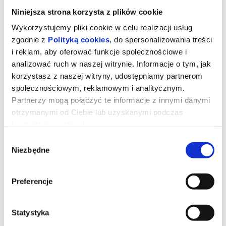
Niniejsza strona korzysta z plików cookie
Wykorzystujemy pliki cookie w celu realizacji usług
zgodnie z
Polityką cookies
, do spersonalizowania treści
i reklam, aby oferować funkcje społecznościowe i
analizować ruch w naszej witrynie. Informacje o tym, jak
korzystasz z naszej witryny, udostępniamy partnerom
społecznościowym, reklamowym i analitycznym.
Partnerzy mogą połączyć te informacje z innymi danymi
otrzymanymi od Ciebie lub uzyskanymi podczas
korzystania z ich usług.
Wybór
Mandalorian i Grogu 2D dubbing
Niezbędne
zgody
Imperium zostało pokonane, jednak jego dawni dowódcy, wciąż
Preferencje
stanowiąc zagrożenie, ukrywają się w różnych częściach galaktyki.
Rodząca się Nowa Republika, by uchronić przed zniszczeniem to,
co wywalczyła Rebelia, zwraca się o pomoc do legendarnego
mandaloriańskiego łowcy nagród Din Djarina (Pedro Pascal) oraz z
Statystyka
jego młodego ucznia Grogu.