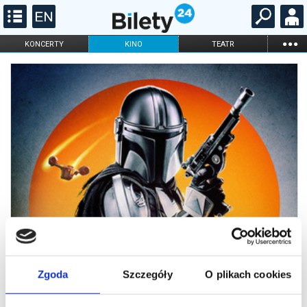
...
KONCERTY
KINO
TEATR
KABARET I
FILHARMONIA
OPERA I BALET
STAND-UP
DLA DZIECI
ONLINE
KARNETY
Zgoda
Szczegóły
O plikach cookies