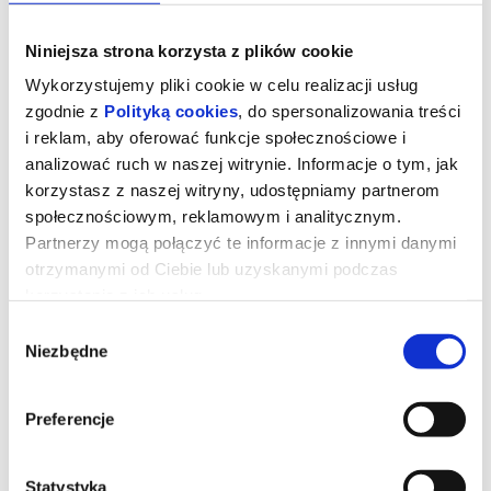
Niniejsza strona korzysta z plików cookie
Wykorzystujemy pliki cookie w celu realizacji usług
zgodnie z
Polityką cookies
, do spersonalizowania treści
i reklam, aby oferować funkcje społecznościowe i
analizować ruch w naszej witrynie. Informacje o tym, jak
korzystasz z naszej witryny, udostępniamy partnerom
społecznościowym, reklamowym i analitycznym.
Partnerzy mogą połączyć te informacje z innymi danymi
otrzymanymi od Ciebie lub uzyskanymi podczas
korzystania z ich usług.
Mortal Kombat II 2D napisy
Wybór
Niezbędne
zgody
Dominacja Shao Khana (Martyn Ford) wreszcie musi zostać
Preferencje
przerwana. Dlatego mnich Liu Kang (Ludi Lin), była elitarną
żołnierka Sonya Blade (Jessica McNamee), jej mentor Jax Briggs
(Mehcad Brooks) oraz upadły były mistrz MMA Cole Young (Lewis
Tan) ponownie łączą siły, by ocalić Ziemię. Tym razem wsparcia
udziela im Johnny Cage (Karl Urban), a cała grupa rzuca się w wir
Statystyka