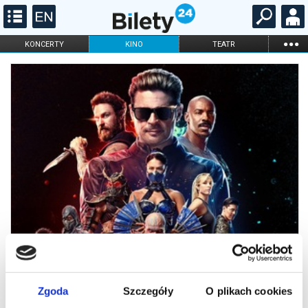
...
KONCERTY
KINO
TEATR
KABARET I
FILHARMONIA
OPERA I BALET
STAND-UP
DLA DZIECI
ONLINE
KARNETY
Zgoda
Szczegóły
O plikach cookies