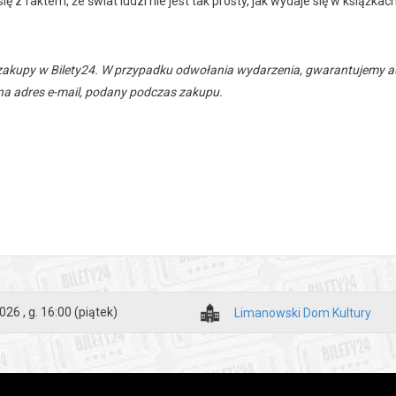
ię z faktem, że świat ludzi nie jest tak prosty, jak wydaje się w książkach
zakupy w Bilety24. W przypadku odwołania wydarzenia, gwarantujemy
a adres e-mail, podany podczas zakupu.
026 , g. 16:00
(piątek)
Limanowski Dom Kultury