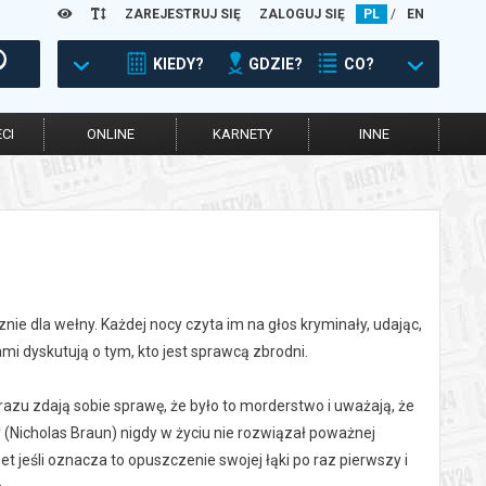
ZAREJESTRUJ SIĘ
ZALOGUJ SIĘ
PL
/
EN
KIEDY?
GDZIE?
CO?
CI
ONLINE
KARNETY
INNE
ie dla wełny. Każdej nocy czyta im na głos kryminały, udając,
ami dyskutują o tym, kto jest sprawcą zbrodni.
azu zdają sobie sprawę, że było to morderstwo i uważają, że
ry (Nicholas Braun) nigdy w życiu nie rozwiązał poważnej
 jeśli oznacza to opuszczenie swojej łąki po raz pierwszy i