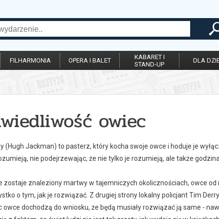
KABARET I
FILHARMONIA
OPERA I BALET
DLA DZIE
STAND-UP
awiedliwość owiec
 (Hugh Jackman) to pasterz, który kocha swoje owce i hoduje je wyłączn
ozumieją, nie podejrzewając, że nie tylko je rozumieją, ale także godzin
e zostaje znaleziony martwy w tajemniczych okolicznościach, owce od r
tko o tym, jak je rozwiązać. Z drugiej strony lokalny policjant Tim Der
c owce dochodzą do wniosku, że będą musiały rozwiązać ją same - nawet