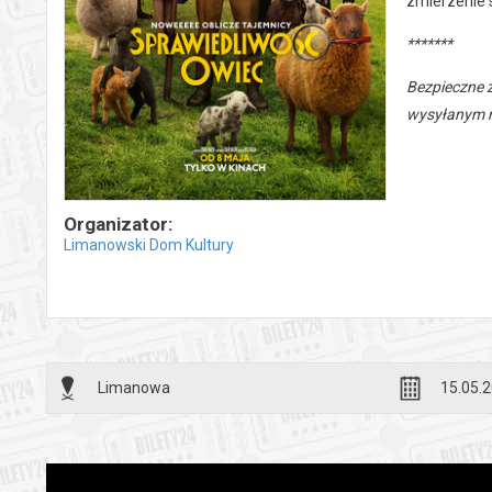
zmierzenie s
*******
Bezpieczne 
wysyłanym n
Organizator:
Limanowski Dom Kultury
Limanowa
15.05.2