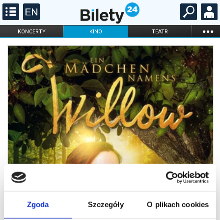
...
KONCERTY
KINO
TEATR
KABARET I
FILHARMONIA
OPERA I BALET
STAND-UP
DLA DZIECI
ONLINE
KARNETY
Zgoda
Szczegóły
O plikach cookies