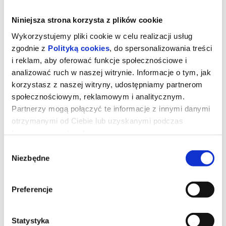
Niniejsza strona korzysta z plików cookie
Wykorzystujemy pliki cookie w celu realizacji usług
zgodnie z
Polityką cookies
, do spersonalizowania treści
i reklam, aby oferować funkcje społecznościowe i
analizować ruch w naszej witrynie. Informacje o tym, jak
korzystasz z naszej witryny, udostępniamy partnerom
społecznościowym, reklamowym i analitycznym.
Partnerzy mogą połączyć te informacje z innymi danymi
otrzymanymi od Ciebie lub uzyskanymi podczas
korzystania z ich usług.
Willow i tajemniczy las
Wybór
Niezbędne
zgody
Willow odziedziczyła nie tylko cały majątek po swej babci, ale
także tajemną księgę magii. Okazuje się, że jest potomkinią całej
linii czarownic. Przy pomocy Księgi przywołuje czarownika Grimoo,
Preferencje
który ma jej pomóc obudzić służące jej moce ognia. Wszystko
byłoby piękne, gdyby nie to, że jej ojciec planuje sprzedać las, z
którego wywodzi się cała magia, którą Willow posiada. Nie ma już
wiele czasu, aby obudzić w sobie pełną moc magii i wraz z trzema
Statystyka
innymi czarownicami uratować istnienie pradawnego,