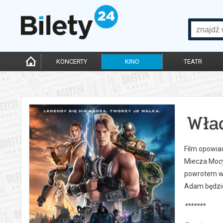
KONCERTY
KINO
TEATR
Wła
Film opowiad
Miecza Mocy
powrotem w 
Adam będzie
*******