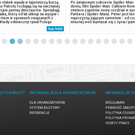
ch statek wpada w tajemniczą burzę,
Po światowym sukcesie Spider-Man: 
o Patrolu rozbijają się na nieznanej
domu, film Spider-Man: Całkiem Now
yspie pełnej dinozaurów. Spotykają
otwiera zupełnie nowy rozdział w życ
ka, który od lat utknął na wyspie i
Parkera i Spider-Mana. Peter jest te
pertem w sprawach związanych z
mężczyzną żyjącym samotnie - od cz
 Kiedy odwieczny rywal Psiego
własnej woli wymazał się z życia i pam
dinger, rozpoczyna brawurową
których kochał. Walcząc z przestępc
kup bilet
 zasobów naturalnych wyspy,
Nowym Jorku, który nie zna już jego 
powoduje erupcję ogromnego,...
pełni poświęcił się ochronie miasta...
ĄCYCH BILETY
INFORMACJE DLA ORGANIZATORÓW
INFORMACJE O
DLA ORGANIZATORÓW
REGULAMIN
SYSTEM BILETOWY
PEWNOŚĆ ZAKUP
REFERENCJE
POLITYKA COOKIE
POLITYKA PRYWA
OFERTY PRACY