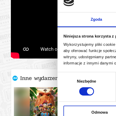
Zgoda
Niniejsza strona korzysta z
Wykorzystujemy pliki cookie 
aby oferować funkcje społecz
witryny, udostępniamy part
informacje z innymi danymi 
Wybór
Inne wydarzenia organizatora
Niezbędne
zgody
Odmowa