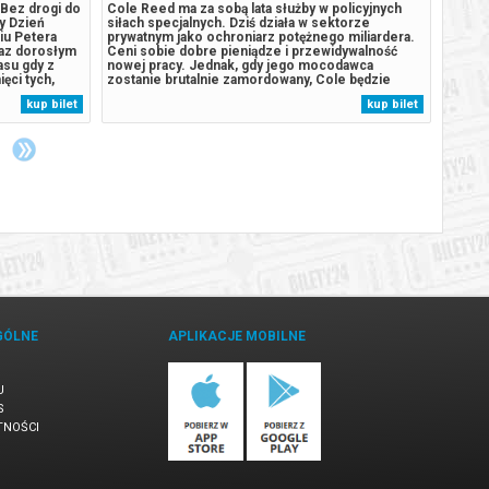
Bez drogi do
Cole Reed ma za sobą lata służby w policyjnych
Po świ
y Dzień
siłach specjalnych. Dziś działa w sektorze
domu, 
iu Petera
prywatnym jako ochroniarz potężnego miliardera.
otwier
raz dorosłym
Ceni sobie dobre pieniądze i przewidywalność
Parker
asu gdy z
nowej pracy. Jednak, gdy jego mocodawca
mężczy
ięci tych,
zostanie brutalnie zamordowany, Cole będzie
własne
zością w
musiał znów stanąć do walki z potężnym wrogiem.
któryc
kup bilet
kup bilet
imienia, w
Ścigając zabójców trafi na trop międzynarodowego
Nowym 
.
spisku handlarzy ludźmi, który sięga...
pełni 
GÓLNE
APLIKACJE MOBILNE
U
S
TNOŚCI