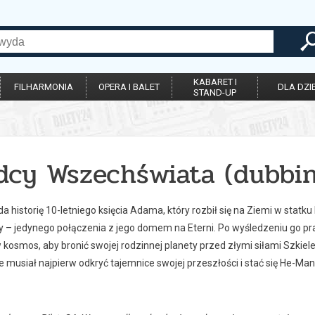
KABARET I
FILHARMONIA
OPERA I BALET
DLA DZIE
STAND-UP
dcy Wszechświata (dubbi
a historię 10-letniego księcia Adama, który rozbił się na Ziemi w sta
 – jedynego połączenia z jego domem na Eterni. Po wyśledzeniu go pr
kosmos, aby bronić swojej rodzinnej planety przed złymi siłami Szkiel
 musiał najpierw odkryć tajemnice swojej przeszłości i stać się He-M