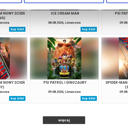
M NOWY DZIEŃ
ICE CREAM MAN
PSI PA
NG)
manowa
08.08.2026, Limanowa
09.08
kup bilet
kup bilet
M NOWY DZIEŃ
PSI PATROL I DINOZAURY
SPIDER-MAN
SY)
(
manowa
09.08.2026, Limanowa
09.08
kup bilet
kup bilet
więcej