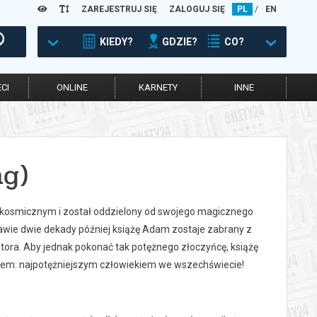
ZAREJESTRUJ SIĘ
ZALOGUJ SIĘ
PL
/
EN
KIEDY?
GDZIE?
CO?
CI
ONLINE
KARNETY
INNE
ng)
tku kosmicznym i został oddzielony od swojego magicznego
awie dwie dekady później książę Adam zostaje zabrany z
etora. Aby jednak pokonać tak potężnego złoczyńcę, książę
anem: najpotężniejszym człowiekiem we wszechświecie!