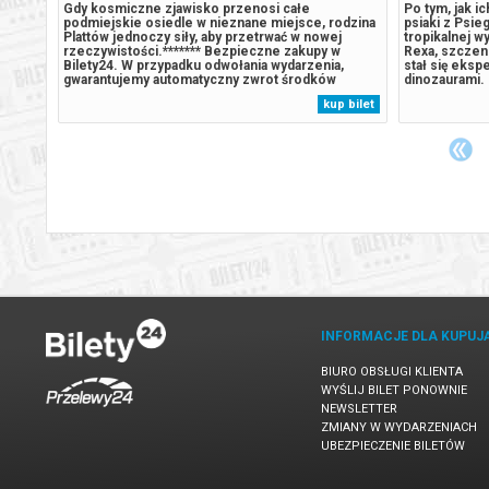
teczko
Gdy kosmiczne zjawisko przenosi całe
Po tym, jak i
podmiejskie osiedle w nieznane miejsce, rodzina
psiaki z Psieg
i
Plattów jednoczy siły, aby przetrwać w nowej
tropikalnej w
tkach.
rzeczywistości.******* Bezpieczne zakupy w
Rexa, szczenia
a
Bilety24. W przypadku odwołania wydarzenia,
stał się eks
gwarantujemy automatyczny zwrot środków
dinozaurami.
dych
potwierdzony komunikatem wysyłanym na adres
Patrolu, Hum
 bilet
kup bilet
klątwy,
e-mail, podany podczas zakupu.
eksploatację
.
nieumyślnie 
INFORMACJE DLA KUPUJ
BIURO OBSŁUGI KLIENTA
WYŚLIJ BILET PONOWNIE
NEWSLETTER
ZMIANY W WYDARZENIACH
UBEZPIECZENIE BILETÓW