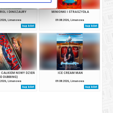
TROL I DINOZAURY
MINIONKI I STRASZYDŁA
.2026, Limanowa
09.08.2026, Limanowa
kup bilet
kup bilet
: CAŁKIEM NOWY DZIEŃ
ICE CREAM MAN
3D DUBBING)
.2026, Limanowa
09.08.2026, Limanowa
kup bilet
kup bilet