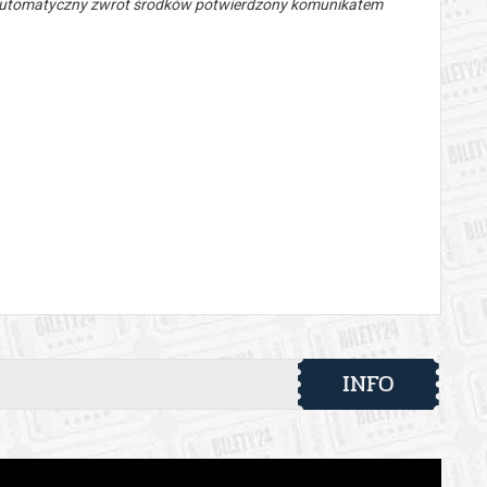
 automatyczny zwrot środków potwierdzony komunikatem
INFO