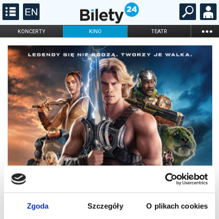
...
KONCERTY
KINO
TEATR
KABARET I
FILHARMONIA
OPERA I BALET
STAND-UP
DLA DZIECI
ONLINE
KARNETY
Zgoda
Szczegóły
O plikach cookies