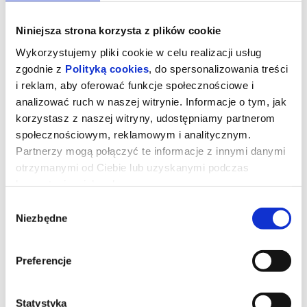
Niniejsza strona korzysta z plików cookie
Wykorzystujemy pliki cookie w celu realizacji usług
zgodnie z
Polityką cookies
, do spersonalizowania treści
i reklam, aby oferować funkcje społecznościowe i
analizować ruch w naszej witrynie. Informacje o tym, jak
korzystasz z naszej witryny, udostępniamy partnerom
społecznościowym, reklamowym i analitycznym.
Partnerzy mogą połączyć te informacje z innymi danymi
otrzymanymi od Ciebie lub uzyskanymi podczas
korzystania z ich usług.
Władcy Wszechświata (dubbing)
Wybór
Niezbędne
zgody
Film opowiada historię 10-letniego księcia Adama, który rozbił się
na Ziemi w statku kosmicznym i został oddzielony od swojego
Preferencje
magicznego Miecza Mocy – jedynego połączenia z jego domem
na Eterni. Po wyśledzeniu go prawie dwie dekady później książę
Adam zostaje zabrany z powrotem w kosmos, aby bronić swojej
rodzinnej planety przed złymi siłami Szkieletora. Aby jednak
pokonać tak potężnego złoczyńcę, książę Adam będzie musiał
Statystyka