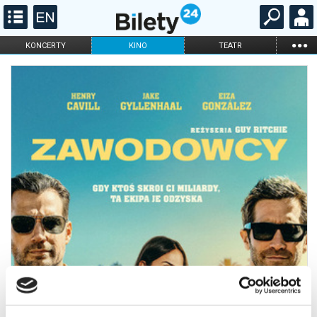
...
KONCERTY
KINO
TEATR
KABARET I
FILHARMONIA
OPERA I BALET
STAND-UP
DLA DZIECI
ONLINE
KARNETY