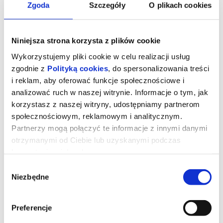
Zgoda
Szczegóły
O plikach cookies
Niniejsza strona korzysta z plików cookie
Wykorzystujemy pliki cookie w celu realizacji usług
zgodnie z
Polityką cookies
, do spersonalizowania treści
i reklam, aby oferować funkcje społecznościowe i
analizować ruch w naszej witrynie. Informacje o tym, jak
korzystasz z naszej witryny, udostępniamy partnerom
społecznościowym, reklamowym i analitycznym.
Partnerzy mogą połączyć te informacje z innymi danymi
otrzymanymi od Ciebie lub uzyskanymi podczas
Zawodowcy
korzystania z ich usług.
Wybór
Niezbędne
zgody
Eve, działająca w szarej strefie specjalistka od załatwiania
ekstremalnie trudnych spraw dla wyjątkowo bogatych klientów
otrzymuje zlecenie od grupy nowojorskich inwestorów. Ma
odzyskać dług od mieszkającego na prywatnej wyspie,
Preferencje
dysponującego własną armią miliardera o szemranej reputacji.
Gdy zawodzą cywilizowane metody negocjacji i staje się jasne, że