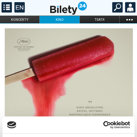
...
KONCERTY
KINO
TEATR
KABARET I
FILHARMONIA
OPERA I BALET
STAND-UP
DLA DZIECI
ONLINE
KARNETY