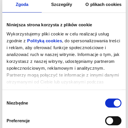
Zgoda
Szczegóły
O plikach cookies
Niniejsza strona korzysta z plików cookie
Wykorzystujemy pliki cookie w celu realizacji usług
zgodnie z
Polityką cookies
, do spersonalizowania treści
i reklam, aby oferować funkcje społecznościowe i
analizować ruch w naszej witrynie. Informacje o tym, jak
korzystasz z naszej witryny, udostępniamy partnerom
społecznościowym, reklamowym i analitycznym.
Partnerzy mogą połączyć te informacje z innymi danymi
DKF - Wpatrując się w słońce
otrzymanymi od Ciebie lub uzyskanymi podczas
korzystania z ich usług.
Wybór
Łączący ulotność i melancholię „Przekleństw niewinności” Sofii
Niezbędne
zgody
Coppoli z monumentalnym i nowatorskim charakterem „Strefy
interesów” Jonathana Glazera — poruszający portret kilku pokoleń
dziewcząt i kobiet na niemieckiej wsi. Filmowa opowieść, która
zdaniem polskich recenzentów, mogłaby być ekranizacją
Preferencje
bestsellerowej książki „Chłopki” Joanny Kuciel-Frydryszak. Na
jednej farmie w północnych Niemczech, w różnych momentach