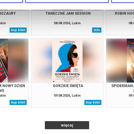
INOZAURY
TANECZNE JAM SESSION
ROBIN HO
ubin
08.08.2026, Lubin
08.
kup bilet
info
M NOWY DZIEŃ
GORZKIE ŚWIĘTA
SPIDERMAN:
NG
ubin
09.08.2026, Lubin
09.
kup bilet
kup bilet
więcej