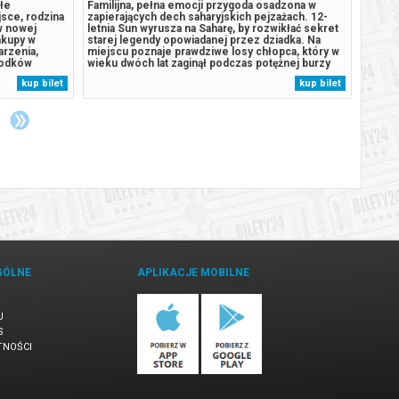
łe
Familijna, pełna emocji przygoda osadzona w
Idylli
sce, rodzina
zapierających dech saharyjskich pejzażach. 12-
sprze
 w nowej
letnia Sun wyrusza na Saharę, by rozwikłać sekret
słodki
akupy w
starej legendy opowiadanej przez dziadka. Na
Sielan
arzenia,
miejscu poznaje prawdziwe losy chłopca, który w
pogrąż
rodków
wieku dwóch lat zaginął podczas potężnej burzy
sprzed
m na adres
piaskowej. Pozostawiony na pastwę pustyni,
słodki
kup bilet
kup bilet
zostaje cudownie ocalony przez stadko strusi.
Niewin
Spędza z nimi następne dziesięć...
brutaln
GÓLNE
APLIKACJE MOBILNE
U
S
TNOŚCI