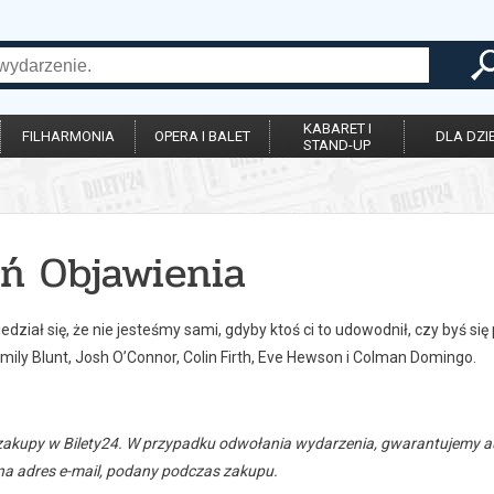
KABARET I
FILHARMONIA
OPERA I BALET
DLA DZIE
STAND-UP
eń Objawienia
dział się, że nie jesteśmy sami, gdyby ktoś ci to udowodnił, czy byś s
mily Blunt, Josh O’Connor, Colin Firth, Eve Hewson i Colman Domingo.
zakupy w Bilety24. W przypadku odwołania wydarzenia, gwarantujemy
a adres e-mail, podany podczas zakupu.