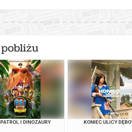
pobliżu
 PATROL I DINOZAURY
KONIEC ULICY DĘB