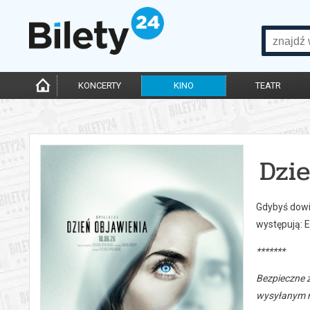
KONCERTY
KINO
TEATR
Dzi
Gdybyś dowie
występują: E
*******
Bezpieczne 
wysyłanym n