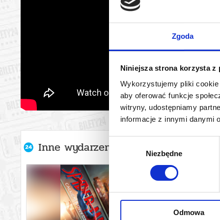
Zgoda
Niniejsza strona korzysta z
Wykorzystujemy pliki cookie 
aby oferować funkcje społecz
witryny, udostępniamy part
informacje z innymi danymi 
Wybór
Inne wydarzenia organizatora
Niezbędne
zgody
Odmowa