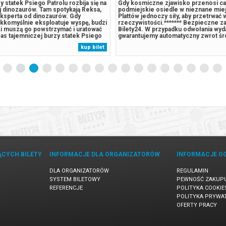
 statek Psiego Patrolu rozbija się na
Gdy kosmiczne zjawisko przenosi ca
j dinozaurów. Tam spotykają Reksa,
podmiejskie osiedle w nieznane miej
ksperta od dinozaurów. Gdy
Plattów jednoczy siły, aby przetrwać
kkomyślnie eksploatuje wyspę, budzi
rzeczywistości.******* Bezpieczne z
ki muszą go powstrzymać i uratować
Bilety24. W przypadku odwołania wyd
as tajemniczej burzy statek Psiego
gwarantujemy automatyczny zwrot ś
ja się na pełnej dinozaurów tropikalnej
potwierdzony komunikatem wysyłany
kup bilet
terowie spotykają tam Reksa,
e-mail, podany podczas zakupu.
tóry utknął w tym...
ĄCYCH BILETY
INFORMACJE DLA ORGANIZATORÓW
INFORMACJE O
DLA ORGANIZATORÓW
REGULAMIN
SYSTEM BILETOWY
PEWNOŚĆ ZAKUP
REFERENCJE
POLITYKA COOKIE
POLITYKA PRYWA
OFERTY PRACY