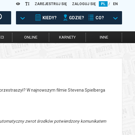
ZAREJESTRUJ SIĘ
ZALOGUJ SIĘ
PL
/
EN
KIEDY?
GDZIE?
CO?
CI
ONLINE
KARNETY
INNE
ię przestraszył? W najnowszym filmie Stevena Spielberga
 automatyczny zwrot środków potwierdzony komunikatem