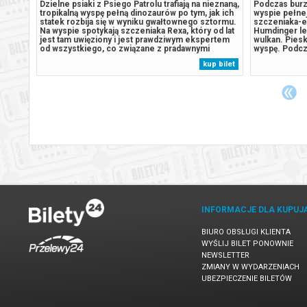
eznaną,
Dzielne psiaki z Psiego Patrolu trafiają na nieznaną,
Podczas burzy
ak ich
tropikalną wyspę pełną dinozaurów po tym, jak ich
wyspie pełne
tormu.
statek rozbija się w wyniku gwałtownego sztormu.
szczeniaka-e
od lat
Na wyspie spotykają szczeniaka Rexa, który od lat
Humdinger le
rtem
jest tam uwięziony i jest prawdziwym ekspertem
wulkan. Pies
od wszystkiego, co związane z pradawnymi
wyspę. Podcz
gdy
gadami. Sytuacja wymyka się spod kontroli, gdy
Patrolu rozbi
 bilet
kup bilet
ger,
odwieczny rywal piesków, burmistrz Humdinger,
wyspie. Boha
zaczyna pozyskiwać...
szczeniaka, k
INFORMACJE DLA KUPUJ
BIURO OBSŁUGI KLIENTA
WYŚLIJ BILET PONOWNIE
NEWSLETTER
ZMIANY W WYDARZENIACH
UBEZPIECZENIE BILETÓW