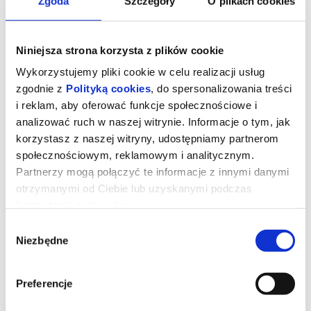
Zgoda
Szczegóły
O plikach cookies
Niniejsza strona korzysta z plików cookie
Wykorzystujemy pliki cookie w celu realizacji usług
zgodnie z
Polityką cookies
, do spersonalizowania treści
i reklam, aby oferować funkcje społecznościowe i
analizować ruch w naszej witrynie. Informacje o tym, jak
korzystasz z naszej witryny, udostępniamy partnerom
społecznościowym, reklamowym i analitycznym.
Partnerzy mogą połączyć te informacje z innymi danymi
otrzymanymi od Ciebie lub uzyskanymi podczas
Mandalorian i Grogu 2D napisy
korzystania z ich usług.
Wybór
Niezbędne
zgody
Lucasfilm przedstawia nową produkcję z uniwersum „Gwiezdnych
wojen”. Złowieszcze Imperium upadło, a imperialni watażkowie
rozpierzchli się po Galaktyce. Kiełkująca Nowa Republika pragnie
ochronić wszystko, o co walczyła Rebelia. Werbuje więc
Preferencje
legendarnego łowcę nagród Din Djarina (Pedro Pascal) i jego
młodego podopiecznego Grogu. Film, w którym wystąpi również
Sigourney Weaver, wyreżyserował Jon Favreau. Muzykę