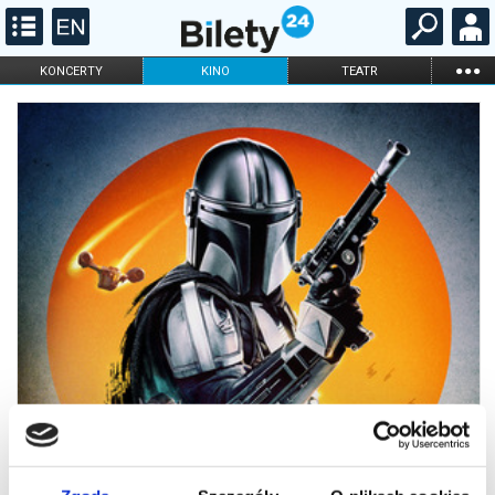
...
KONCERTY
KINO
TEATR
KABARET I
FILHARMONIA
OPERA I BALET
STAND-UP
DLA DZIECI
ONLINE
KARNETY