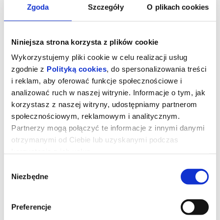
Zgoda
Szczegóły
O plikach cookies
Niniejsza strona korzysta z plików cookie
Wykorzystujemy pliki cookie w celu realizacji usług
zgodnie z
Polityką cookies
, do spersonalizowania treści
i reklam, aby oferować funkcje społecznościowe i
analizować ruch w naszej witrynie. Informacje o tym, jak
korzystasz z naszej witryny, udostępniamy partnerom
społecznościowym, reklamowym i analitycznym.
Partnerzy mogą połączyć te informacje z innymi danymi
Niesamowite przygody skarpetek 3.
otrzymanymi od Ciebie lub uzyskanymi podczas
Ale kosmos!
korzystania z ich usług.
Wybór
Niezbędne
zgody
Najbardziej odlotowi bohaterowie książek dla dzieci powracają do
kin z nowymi przygodami. Zagadka detektywistyczna, pojedynki
na Dzikim Zachodzie i podróże w kosmos to dopiero początek!
Preferencje
Czy skarpetka może zostać przebiegłym szeryfem, genialnym
detektywem lub… międzygalaktycznym podróżnikiem?