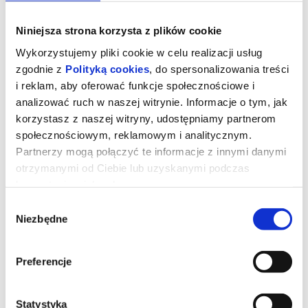
Niniejsza strona korzysta z plików cookie
Wykorzystujemy pliki cookie w celu realizacji usług
zgodnie z
Polityką cookies
, do spersonalizowania treści
i reklam, aby oferować funkcje społecznościowe i
analizować ruch w naszej witrynie. Informacje o tym, jak
korzystasz z naszej witryny, udostępniamy partnerom
społecznościowym, reklamowym i analitycznym.
Partnerzy mogą połączyć te informacje z innymi danymi
otrzymanymi od Ciebie lub uzyskanymi podczas
korzystania z ich usług.
Sprawiedliwość owiec
Wybór
Niezbędne
zgody
Film na podstawie powieści Leonie Swann, która w Polsce została
wydana pt. „Sprawiedliwość owiec. Filozoficzna powieść
Preferencje
kryminalna”. George (Hugh Jackman) jest pasterzem, który co
wieczór czyta powieści kryminalne swoim ukochanym owcom,
zakładając, że nie są w stanie go zrozumieć. Kiedy tajemniczy
incydent zakłóca życie na farmie, owce zdają sobie sprawę, że
muszą zostać detektywami. Podążając za wskazówkami
Statystyka