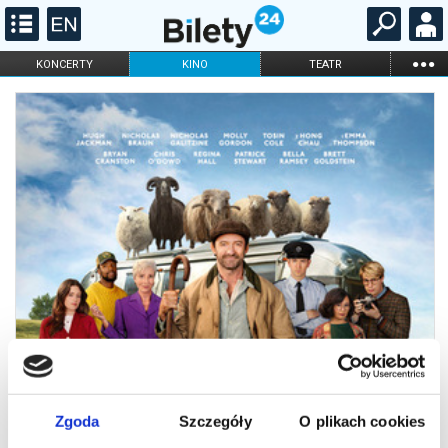
...
KONCERTY
KINO
TEATR
KABARET I
FILHARMONIA
OPERA I BALET
STAND-UP
DLA DZIECI
ONLINE
KARNETY
Zgoda
Szczegóły
O plikach cookies