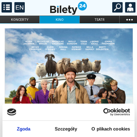
...
KONCERTY
KINO
TEATR
KABARET I
FILHARMONIA
OPERA I BALET
STAND-UP
DLA DZIECI
ONLINE
KARNETY
Zgoda
Szczegóły
O plikach cookies