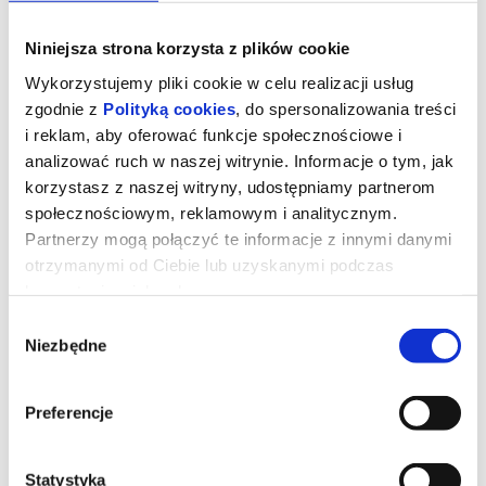
Niniejsza strona korzysta z plików cookie
Wykorzystujemy pliki cookie w celu realizacji usług
zgodnie z
Polityką cookies
, do spersonalizowania treści
i reklam, aby oferować funkcje społecznościowe i
analizować ruch w naszej witrynie. Informacje o tym, jak
korzystasz z naszej witryny, udostępniamy partnerom
społecznościowym, reklamowym i analitycznym.
Partnerzy mogą połączyć te informacje z innymi danymi
otrzymanymi od Ciebie lub uzyskanymi podczas
korzystania z ich usług.
Sprawiedliwość owiec
Wybór
Niezbędne
zgody
Film na podstawie powieści Leonie Swann, która w Polsce została
wydana pt. „Sprawiedliwość owiec. Filozoficzna powieść
Preferencje
kryminalna”. George (Hugh Jackman) jest pasterzem, który co
wieczór czyta powieści kryminalne swoim ukochanym owcom,
zakładając, że nie są w stanie go zrozumieć. Kiedy tajemniczy
incydent zakłóca życie na farmie, owce zdają sobie sprawę, że
muszą zostać detektywami. Podążając za wskazówkami
Statystyka