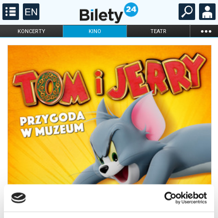
...
KONCERTY
KINO
TEATR
KABARET I
FILHARMONIA
OPERA I BALET
STAND-UP
DLA DZIECI
ONLINE
KARNETY