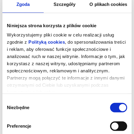
Zgoda
Szczegóły
O plikach cookies
Niniejsza strona korzysta z plików cookie
Wykorzystujemy pliki cookie w celu realizacji usług
zgodnie z
Polityką cookies
, do spersonalizowania treści
i reklam, aby oferować funkcje społecznościowe i
analizować ruch w naszej witrynie. Informacje o tym, jak
korzystasz z naszej witryny, udostępniamy partnerom
społecznościowym, reklamowym i analitycznym.
Partnerzy mogą połączyć te informacje z innymi danymi
otrzymanymi od Ciebie lub uzyskanymi podczas
Tom i Jerry: Przygoda w muzeum
korzystania z ich usług.
Wybór
Niezbędne
zgody
Ulubieńcy najmłodszych i nie tylko, bohaterowie ponadczasowej
serii animacji, czyli Tom i Jerry znów na wielkim ekranie! Podczas
pościgu w nowojorskim Metropolitan Museum Tom i Jerry
przypadkowo uruchamiają mityczny Astralny Kompas, który
Preferencje
przenosi ich do olśniewającego Złotego Miasta rodem ze
starożytnych legend. Tom zostaje uznany za bóstwo i staje się