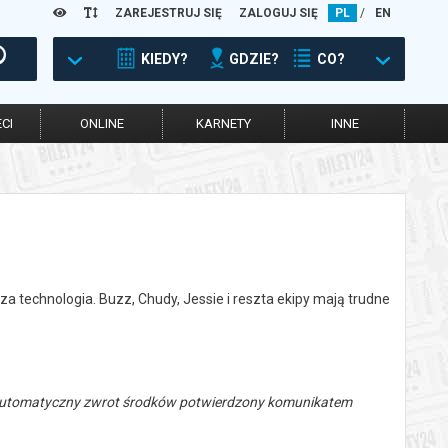
ZAREJESTRUJ SIĘ
ZALOGUJ SIĘ
PL
/
EN
KIEDY?
GDZIE?
CO?
CI
ONLINE
KARNETY
INNE
za technologia. Buzz, Chudy, Jessie i reszta ekipy mają trudne
 automatyczny zwrot środków potwierdzony komunikatem