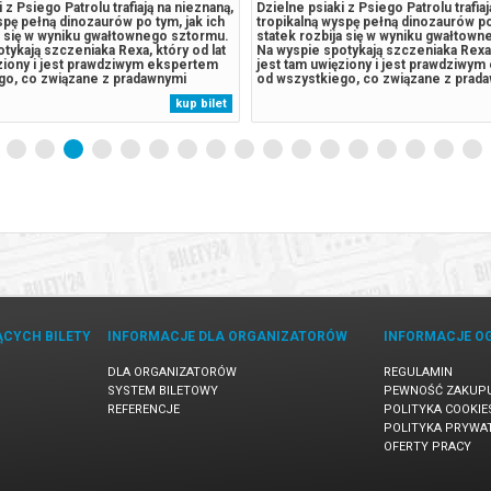
 z Psiego Patrolu trafiają na nieznaną,
Dzielne psiaki z Psiego Patrolu trafia
spę pełną dinozaurów po tym, jak ich
tropikalną wyspę pełną dinozaurów po 
a się w wyniku gwałtownego sztormu.
statek rozbija się w wyniku gwałtow
tykają szczeniaka Rexa, który od lat
Na wyspie spotykają szczeniaka Rexa,
ęziony i jest prawdziwym ekspertem
jest tam uwięziony i jest prawdziwy
go, co związane z pradawnymi
od wszystkiego, co związane z prad
cja wymyka się spod kontroli, gdy
gadami. Sytuacja wymyka się spod kon
kup bilet
wal piesków, burmistrz Humdinger,
odwieczny rywal piesków, burmistrz
skiwać...
zaczyna pozyskiwać...
ĄCYCH BILETY
INFORMACJE DLA ORGANIZATORÓW
INFORMACJE O
DLA ORGANIZATORÓW
REGULAMIN
SYSTEM BILETOWY
PEWNOŚĆ ZAKUP
REFERENCJE
POLITYKA COOKIE
POLITYKA PRYWA
OFERTY PRACY