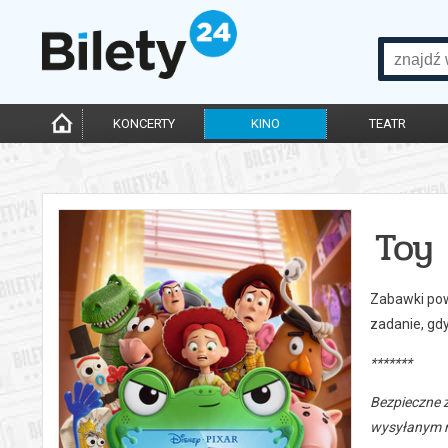
KONCERTY
KINO
TEATR
Toy 
Zabawki powr
zadanie, gd
*******
Bezpieczne 
wysyłanym n