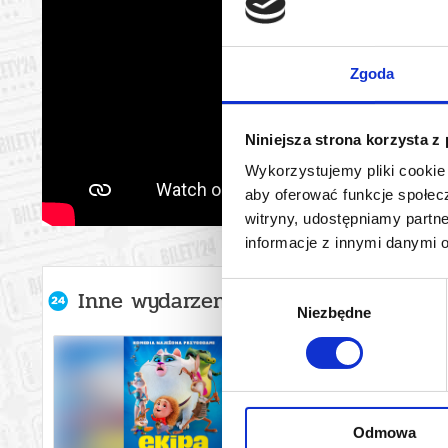
Zgoda
Niniejsza strona korzysta z
Wykorzystujemy pliki cookie 
aby oferować funkcje społecz
witryny, udostępniamy part
informacje z innymi danymi 
Wybór
Inne wydarzenia organizatora
Niezbędne
zgody
Odmowa