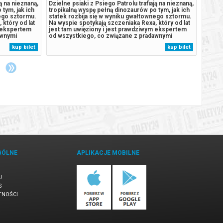
ją na nieznaną,
Dzielne psiaki z Psiego Patrolu trafiają na nieznaną,
Dzieln
tym, jak ich
tropikalną wyspę pełną dinozaurów po tym, jak ich
tropik
nego sztormu.
statek rozbija się w wyniku gwałtownego sztormu.
statek
 który od lat
Na wyspie spotykają szczeniaka Rexa, który od lat
Na wys
m ekspertem
jest tam uwięziony i jest prawdziwym ekspertem
jest t
awnymi
od wszystkiego, co związane z pradawnymi
od wsz
troli, gdy
gadami. Sytuacja wymyka się spod kontroli, gdy
gadami
kup bilet
kup bilet
 Humdinger,
odwieczny rywal piesków, burmistrz Humdinger,
odwiec
zaczyna pozyskiwać...
zaczyn
GÓLNE
APLIKACJE MOBILNE
U
S
TNOŚCI