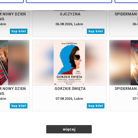
M NOWY DZIEŃ
OJCZYZNA
SPIDERMAN:
NG
ubin
06.08.2026, Lubin
06.
kup bilet
kup bilet
M NOWY DZIEŃ
GORZKIE ŚWIĘTA
SPIDERMAN:
NG
ubin
07.08.2026, Lubin
07.
kup bilet
kup bilet
więcej