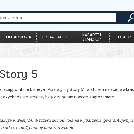
KABARET I
FILHARMONIA
OPERA I BALET
DLA DZIE
STAND-UP
Story 5
acają w filmie Disneya i Pixara „Toy Story 5”, w którym na scenę wkrac
y przychodzi im zmierzyć się z zupełnie nowym zagrożeniem.
zakupy w Bilety24. W przypadku odwołania wydarzenia, gwarantujemy
a adres e-mail, podany podczas zakupu.