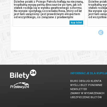
Spider-
Dzielne psiaki z Psiego Patrolu trafiają na nieznaną,
Dzielne psiaki
ja
tropikalną wyspę pełną dinozaurów po tym, jak ich
tropikalną wy
statek rozbija się w wyniku gwałtownego sztormu.
statek rozbij
Na wyspie spotykają szczeniaka Rexa, który od lat
Na wyspie spo
 Ale ta
jest tam uwięziony i jest prawdziwym ekspertem
jest tam uwi
 która
od wszystkiego, co związane z pradawnymi
od wszystkie
ego
gadami. Sytuacja wymyka się spod kontroli, gdy
gadami. Sytua
 bilet
kup bilet
odwieczny rywal piesków, burmistrz Humdinger,
odwieczny ry
zaczyna pozyskiwać...
zaczyna pozy
INFORMACJE DLA KUPUJ
BIURO OBSŁUGI KLIENTA
WYŚLIJ BILET PONOWNIE
NEWSLETTER
ZMIANY W WYDARZENIACH
UBEZPIECZENIE BILETÓW