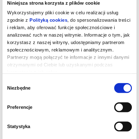
Niniejsza strona korzysta z plików cookie
Wykorzystujemy pliki cookie w celu realizacji usług
zgodnie z
Polityką cookies
, do spersonalizowania treści
i reklam, aby oferować funkcje społecznościowe i
analizować ruch w naszej witrynie. Informacje o tym, jak
korzystasz z naszej witryny, udostępniamy partnerom
społecznościowym, reklamowym i analitycznym.
Partnerzy mogą połączyć te informacje z innymi danymi
otrzymanymi od Ciebie lub uzyskanymi podczas
korzystania z ich usług.
Wybór
Toy Story 5
Niezbędne
zgody
Preferencje
Zabawki powracają w filmie Disneya i Pixara „Toy Story 5”, w
którym na scenę wkracza technologia. Buzz, Chudy, Jessie i
reszta ekipy mają trudne zadanie, gdy przychodzi im zmierzyć się
z zupełnie nowym zagrożeniem.
Statystyka
*******