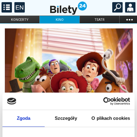
...
KONCERTY
KINO
TEATR
KABARET I
FILHARMONIA
OPERA I BALET
STAND-UP
DLA DZIECI
ONLINE
KARNETY
Zgoda
Szczegóły
O plikach cookies