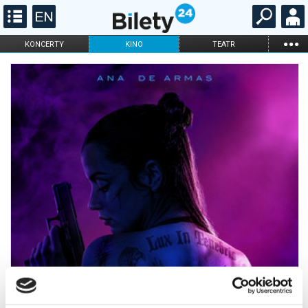
...
KONCERTY
KINO
TEATR
KABARET I
FILHARMONIA
OPERA I BALET
STAND-UP
DLA DZIECI
ONLINE
KARNETY