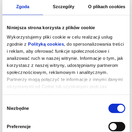
Zgoda
Szczegóły
O plikach cookies
Niniejsza strona korzysta z plików cookie
Wykorzystujemy pliki cookie w celu realizacji usług
zgodnie z
Polityką cookies
, do spersonalizowania treści
i reklam, aby oferować funkcje społecznościowe i
analizować ruch w naszej witrynie. Informacje o tym, jak
korzystasz z naszej witryny, udostępniamy partnerom
społecznościowym, reklamowym i analitycznym.
Partnerzy mogą połączyć te informacje z innymi danymi
otrzymanymi od Ciebie lub uzyskanymi podczas
BALLERINA. Z UNIWERSUM JOHNA
korzystania z ich usług.
WICKA
Wybór
Niezbędne
zgody
Osierocona przez porywacza, który zabił jej ojca i uprowadził
młodszą siostrę, 7-letnia Eve trafia do rodziny zastępczej.
Przepełniona gniewem i żądzą zemsty zwraca na siebie uwagę
Preferencje
tajemniczej organizacji Ruska Roma, która przygarnia ją i