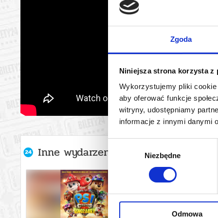
Zgoda
Niniejsza strona korzysta z
Wykorzystujemy pliki cookie 
aby oferować funkcje społecz
witryny, udostępniamy part
informacje z innymi danymi 
Wybór
Inne wydarzenia organizatora
Niezbędne
zgody
Odmowa