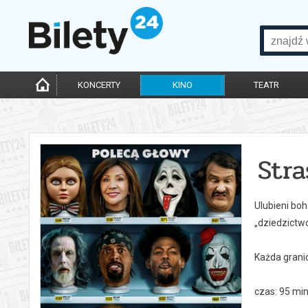
KONCERTY
KINO
TEATR
Stra
Ulubieni boh
„dziedzictwo”
Każda grani
czas: 95 min