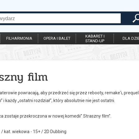
KABARET I
FILHARMONIA
OPERA I BALET
DLA DZIE
STAND-UP
szny film
aterowie powracają, aby przedrzeć się przez rebooty, remake'i, prequele
 i każdy „ostatni rozdział”, który absolutnie nie jest ostatni.
ca zostaje przekroczona w nowej komedii” Straszny film”.
 / kat. wiekowa - 15+ / 2D Dubbing