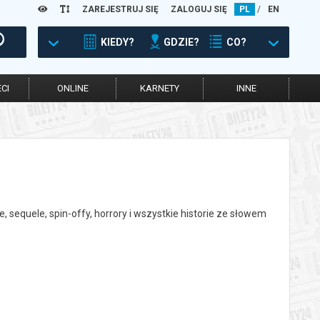
ZAREJESTRUJ SIĘ
ZALOGUJ SIĘ
PL
/
EN
KIEDY?
GDZIE?
CO?
CI
ONLINE
KARNETY
INNE
, sequele, spin-offy, horrory i wszystkie historie ze słowem