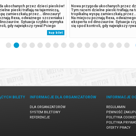
a ukochanych przez dzieci piesków!
Nowa przygoda ukochanych przez dz
elne pieski trafiają na tajemniczą,
Tym razem dzielne pieski trafiają na 
yspę zamieszkałą przez… dinozaury!
tropikalną wyspę zamieszkałą przez…
oznają Rexa, odważnego szczeniaka i
Na miejscu poznają Rexa, odważnego
dinozaurów. Sytuacja szybko wymyka
eksperta od dinozaurów. Sytuacja s
roli, gdy największy rywal Psiego
się spod kontroli, gdy największy ryw
istrz Humdinger, również pojawia się
Patrolu, burmistrz Humdinger, równie
kup bilet
ego nierozważne działania prowadzą
na wyspie. Jego nierozważne działan
nia potężnego,...
do przebudzenia potężnego,...
ĄCYCH BILETY
INFORMACJE DLA ORGANIZATORÓW
INFORMACJE O
DLA ORGANIZATORÓW
REGULAMIN
SYSTEM BILETOWY
PEWNOŚĆ ZAKUP
REFERENCJE
POLITYKA COOKIE
POLITYKA PRYWA
OFERTY PRACY