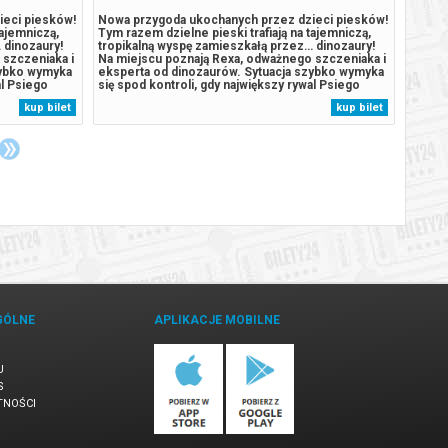
ieci piesków!
Nowa przygoda ukochanych przez dzieci piesków!
Nowa p
tajemniczą,
Tym razem dzielne pieski trafiają na tajemniczą,
Tym ra
 dinozaury!
tropikalną wyspę zamieszkałą przez… dinozaury!
tropik
 szczeniaka i
Na miejscu poznają Rexa, odważnego szczeniaka i
Na mie
zybko wymyka
eksperta od dinozaurów. Sytuacja szybko wymyka
eksper
al Psiego
się spod kontroli, gdy największy rywal Psiego
się sp
ż pojawia się
Patrolu, burmistrz Humdinger, również pojawia się
Patrol
kup bilet
kup bilet
ia prowadzą
na wyspie. Jego nierozważne działania prowadzą
na wys
do przebudzenia potężnego,...
do prz
GÓLNE
APLIKACJE MOBILNE
U
S
TNOŚCI