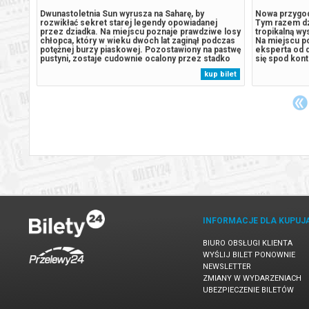
esków!
Dwunastoletnia Sun wyrusza na Saharę, by
Nowa przygod
czą,
rozwikłać sekret starej legendy opowiadanej
Tym razem dzi
ury!
przez dziadka. Na miejscu poznaje prawdziwe losy
tropikalną w
iaka i
chłopca, który w wieku dwóch lat zaginął podczas
Na miejscu p
wymyka
potężnej burzy piaskowej. Pozostawiony na pastwę
eksperta od 
go
pustyni, zostaje cudownie ocalony przez stadko
się spod kont
ia się
strusi. Spędza z nimi następne dziesięć lat, ucząc
Patrolu, burm
 bilet
kup bilet
wadzą
się przetrwania i dorastając z dala od ludzi. Jego
na wyspie. J
największym przyjacielem...
do przebudze
INFORMACJE DLA KUPUJ
BIURO OBSŁUGI KLIENTA
WYŚLIJ BILET PONOWNIE
NEWSLETTER
ZMIANY W WYDARZENIACH
UBEZPIECZENIE BILETÓW