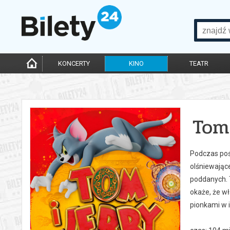
KONCERTY
KINO
TEATR
Tom
Podczas poś
olśniewając
poddanych. 
okaże, że w
pionkami w i