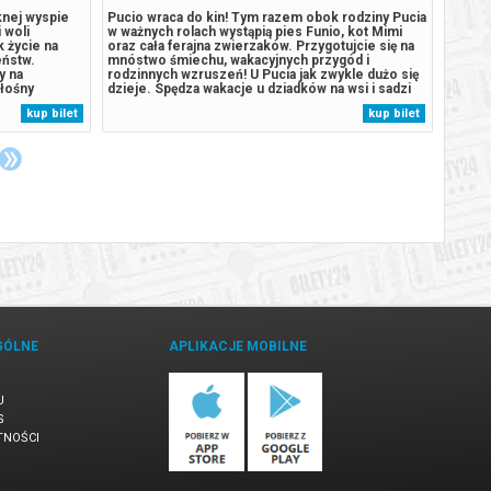
knej wyspie
Pucio wraca do kin! Tym razem obok rodziny Pucia
Nowa p
 woli
w ważnych rolach wystąpią pies Funio, kot Mimi
Tym ra
 życie na
oraz cała ferajna zwierzaków. Przygotujcie się na
tropik
eństw.
mnóstwo śmiechu, wakacyjnych przygód i
Na mie
y na
rodzinnych wzruszeń! U Pucia jak zwykle dużo się
eksper
głośny
dzieje. Spędza wakacje u dziadków na wsi i sadzi
się sp
na
swoje pierwsze drzewo, a podczas spaceru w
Patrol
kup bilet
kup bilet
 wydarzyło się
parku rusza z Misią na misję ratunkową, by
na wys
wspaniałej
odnaleźć psa sąsiada. Kiedy ich...
do prz
GÓLNE
APLIKACJE MOBILNE
U
S
TNOŚCI