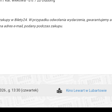
n / kat. wiekowa - b.o. / 2D Dubbing
zakupy w Bilety24. W przypadku odwołania wydarzenia, gwarantujemy
a adres e-mail, podany podczas zakupu.
026 , g. 13:30
(czwartek)
Kino Lewart w Lubartowie