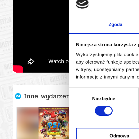
Zgoda
Niniejsza strona korzysta z
Wykorzystujemy pliki cookie 
aby oferować funkcje społecz
witryny, udostępniamy part
informacje z innymi danymi 
Wybór
Inne wydarzenia organizatora
Niezbędne
zgody
Odmowa