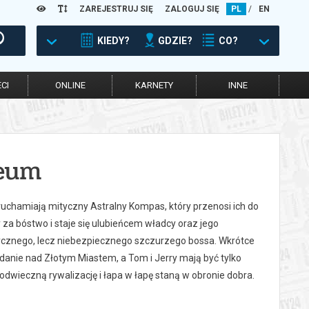
ZAREJESTRUJ SIĘ
ZALOGUJ SIĘ
PL
/
EN
KIEDY?
GDZIE?
CO?
CI
ONLINE
KARNETY
INNE
zeum
chamiają mityczny Astralny Kompas, który przenosi ich do
za bóstwo i staje się ulubieńcem władcy oraz jego
cznego, lecz niebezpiecznego szczurzego bossa. Wkrótce
danie nad Złotym Miastem, a Tom i Jerry mają być tylko
odwieczną rywalizację i łapa w łapę staną w obronie dobra.