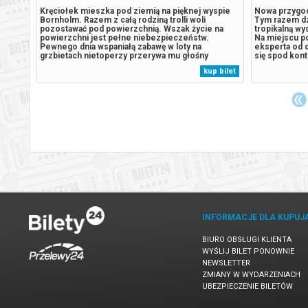
esków!
Kręciołek mieszka pod ziemią na pięknej wyspie
Nowa przygod
czą,
Bornholm. Razem z całą rodziną trolli woli
Tym razem dzi
ury!
pozostawać pod powierzchnią. Wszak życie na
tropikalną w
iaka i
powierzchni jest pełne niebezpieczeństw.
Na miejscu p
wymyka
Pewnego dnia wspaniałą zabawę w loty na
eksperta od 
go
grzbietach nietoperzy przerywa mu głośny
się spod kont
ia się
grzmot. Kręciołek postanawia wyjść na
Patrolu, burm
 bilet
kup bilet
wadzą
powierzchnię i sprawdzić, co takiego wydarzyło się
na wyspie. J
w świecie ludzi. To będzie początek wspaniałej
do przebudze
przygody....
INFORMACJE DLA KUPUJ
BIURO OBSŁUGI KLIENTA
WYŚLIJ BILET PONOWNIE
NEWSLETTER
ZMIANY W WYDARZENIACH
UBEZPIECZENIE BILETÓW