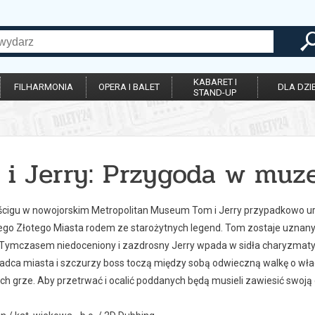
KABARET I
FILHARMONIA
OPERA I BALET
DLA DZIE
STAND-UP
 i Jerry: Przygoda w mu
cigu w nowojorskim Metropolitan Museum Tom i Jerry przypadkowo uru
ego Złotego Miasta rodem ze starożytnych legend. Tom zostaje uznany 
Tymczasem niedoceniony i zazdrosny Jerry wpada w sidła charyzmaty
ładca miasta i szczurzy boss toczą między sobą odwieczną walkę o wła
ch grze. Aby przetrwać i ocalić poddanych będą musieli zawiesić swoją 