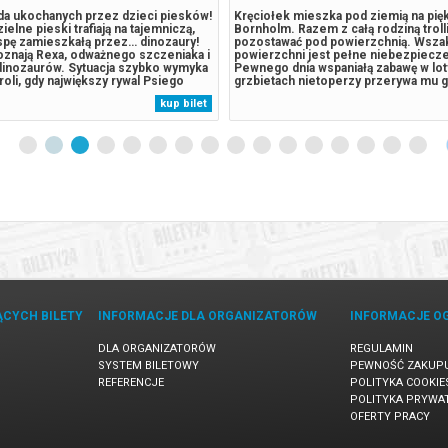
a ukochanych przez dzieci piesków!
Kręciołek mieszka pod ziemią na pię
elne pieski trafiają na tajemniczą,
Bornholm. Razem z całą rodziną trolli
yspę zamieszkałą przez… dinozaury!
pozostawać pod powierzchnią. Wszak
oznają Rexa, odważnego szczeniaka i
powierzchni jest pełne niebezpiecz
dinozaurów. Sytuacja szybko wymyka
Pewnego dnia wspaniałą zabawę w lot
roli, gdy największy rywal Psiego
grzbietach nietoperzy przerywa mu 
istrz Humdinger, również pojawia się
grzmot. Kręciołek postanawia wyjść 
kup bilet
ego nierozważne działania prowadzą
powierzchnię i sprawdzić, co takiego
nia potężnego,...
w świecie ludzi. To będzie początek 
przygody....
ĄCYCH BILETY
INFORMACJE DLA ORGANIZATORÓW
INFORMACJE O
DLA ORGANIZATORÓW
REGULAMIN
SYSTEM BILETOWY
PEWNOŚĆ ZAKUP
REFERENCJE
POLITYKA COOKIE
POLITYKA PRYWA
OFERTY PRACY