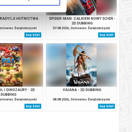
RADYCJI HUTNICTWA
SPIDER-MAN. CAŁKIEM NOWY DZIEŃ -
2D DUBBING
Ostrowiec Świętokrzyski
07.08.2026, Ostrowiec Świętokrzyski
kup bilet
kup bilet
L I DINOZAURY - 2D
VAIANA - 2D DUBBING
DUBBING
Ostrowiec Świętokrzyski
08.08.2026, Ostrowiec Świętokrzyski
kup bilet
kup bilet