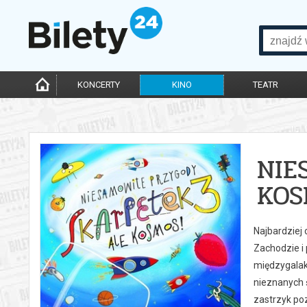
KONCERTY
KINO
TEATR
NIE
KOS
Najbardziej
Zachodzie i
międzygalak
nieznanych 
zastrzyk poz