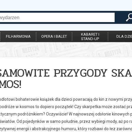
KABARET I
FILHARMONIA
OPERA I BALET
DLA DZIE
STAND-UP
SAMOWITE PRZYGODY SKA
MOS!
 odlotowi bohaterowie książek dla dzieci powracają do kin z nowymi pr
 podróże w kosmos to dopiero początek! Czy skarpetka może zostać p
tycznym podróżnikiem? Oczywiście! W najnowszej odsłonie kinowych pr
światów. Od pojedynków w samo południe, przez wybiegi mody, aż po ra
ytywnej energii i abstrakcyjnego humoru, który rozbawi do łez zarówno d