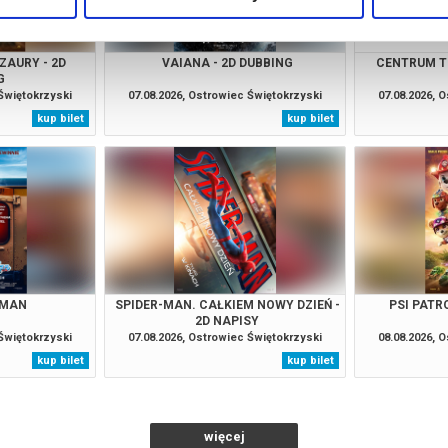
OZAURY - 2D
VAIANA - 2D DUBBING
CENTRUM T
G
 Świętokrzyski
07.08.2026, Ostrowiec Świętokrzyski
07.08.2026, 
kup bilet
kup bilet
 MAN
SPIDER-MAN. CAŁKIEM NOWY DZIEŃ -
PSI PATRO
2D NAPISY
 Świętokrzyski
07.08.2026, Ostrowiec Świętokrzyski
08.08.2026, 
kup bilet
kup bilet
więcej