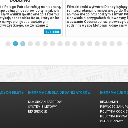
 z Psiego Patrolu trafiają na nieznaną,
Film aktorski wytwórni Disney będący
spę pełną dinozaurów po tym, jak ich
reinterpretacją nominowanego do Os
a się w wyniku gwałtownego sztormu.
animowanego hitu pod tym samym ty
tykają szczeniaka Rexa, który od lat
Opowiada o przygodach dziewczyny, 
y na wyspie i jest prawdziwym
wezwanie Oceanu po raz pierwszy o
 wszystkiego, co związane z
rodzinną wyspę Motonui i udaje się w
adami. Sytuacja wymyka się spod
niezapomnianą podróż, by ratować sw
kup bilet
 odwieczny rywal piesków, burmistrz
Widzowie będą mogli cieszyć się olś
aczyna pozyskiwać...
obrazami i urzekającymi piosenkami „
w kinach już w lipcu...
ĄCYCH BILETY
INFORMACJE DLA ORGANIZATORÓW
INFORMACJE O
DLA ORGANIZATORÓW
REGULAMIN
SYSTEM BILETOWY
PEWNOŚĆ ZAKUP
REFERENCJE
POLITYKA COOKIE
POLITYKA PRYWA
OFERTY PRACY