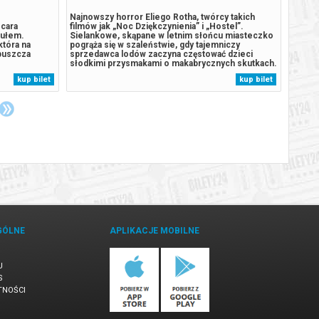
Najnowszy horror Eliego Rotha, twórcy takich
Najnow
cara
filmów jak „Noc Dziękczynienia” i „Hostel”.
filmów
tułem.
Sielankowe, skąpane w letnim słońcu miasteczko
Sielan
która na
pogrąża się w szaleństwie, gdy tajemniczy
pogrąż
puszcza
sprzedawca lodów zaczyna częstować dzieci
sprzed
słodkimi przysmakami o makabrycznych skutkach.
słodki
oje plemię.
Niewinne uśmiechy szybko ustępują miejsca
Niewin
kup bilet
kup bilet
niewającymi
brutalnej furii, kiedy dzieci zmieniają się w
brutaln
Vaiany” tylko
bezlitosnych łowców dorosłych. Troje młodych
bezlit
bohaterów,...
bohate
GÓLNE
APLIKACJE MOBILNE
U
S
TNOŚCI