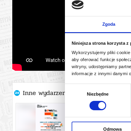
Zgoda
Niniejsza strona korzysta z
Wykorzystujemy pliki cookie 
aby oferować funkcje społecz
witryny, udostępniamy part
informacje z innymi danymi 
Wybór
Inne wydarzenia organizatora
Niezbędne
zgody
Odmowa