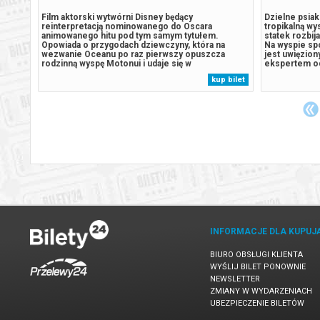
eznaną,
Film aktorski wytwórni Disney będący
Dzielne psiaki
ak ich
reinterpretacją nominowanego do Oscara
tropikalną wy
tormu.
animowanego hitu pod tym samym tytułem.
statek rozbij
od lat
Opowiada o przygodach dziewczyny, która na
Na wyspie spo
wezwanie Oceanu po raz pierwszy opuszcza
jest uwięzion
rodzinną wyspę Motonui i udaje się w
ekspertem od
od
niezapomnianą podróż, by ratować swoje plemię.
pradawnymi g
 bilet
kup bilet
istrz
Widzowie będą mogli cieszyć się olśniewającymi
kontroli, gdy
obrazami i urzekającymi piosenkami „Vaiany” tylko
Humdinger, z
w kinach już w lipcu...
INFORMACJE DLA KUPUJ
BIURO OBSŁUGI KLIENTA
WYŚLIJ BILET PONOWNIE
NEWSLETTER
ZMIANY W WYDARZENIACH
UBEZPIECZENIE BILETÓW