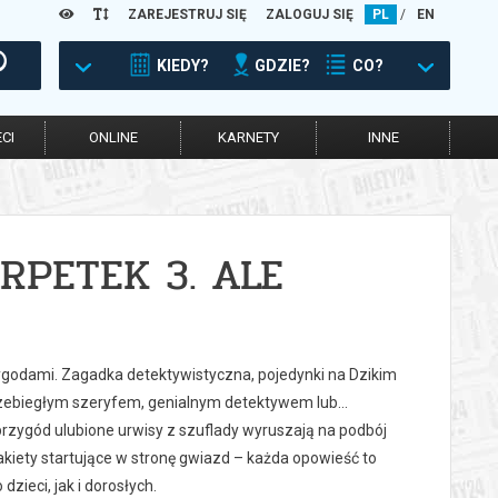
ZAREJESTRUJ SIĘ
ZALOGUJ SIĘ
PL
/
EN
KIEDY?
GDZIE?
CO?
CI
ONLINE
KARNETY
INNE
RPETEK 3. ALE
zygodami. Zagadka detektywistyczna, pojedynki na Dzikim
rzebiegłym szeryfem, genialnym detektywem lub…
zygód ulubione urwisy z szuflady wyruszają na podbój
kiety startujące w stronę gwiazd – każda opowieść to
zieci, jak i dorosłych.