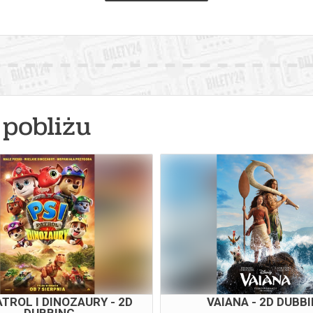
pobliżu
ATROL I DINOZAURY - 2D
VAIANA - 2D DUBB
DUBBING