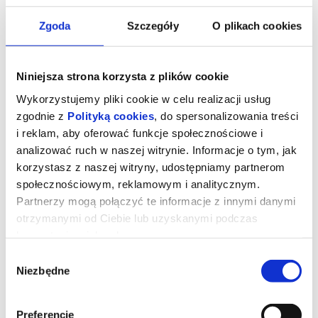
Zgoda
Szczegóły
O plikach cookies
Niniejsza strona korzysta z plików cookie
Wykorzystujemy pliki cookie w celu realizacji usług
zgodnie z
Polityką cookies
, do spersonalizowania treści
i reklam, aby oferować funkcje społecznościowe i
analizować ruch w naszej witrynie. Informacje o tym, jak
korzystasz z naszej witryny, udostępniamy partnerom
społecznościowym, reklamowym i analitycznym.
OJCZYZNA
Partnerzy mogą połączyć te informacje z innymi danymi
otrzymanymi od Ciebie lub uzyskanymi podczas
korzystania z ich usług.
W sobotę, 23 maja zakończyła się 79. edycja Międzynarodowego
Wybór
Festiwalu Filmowego w Cannes. Nagroda za reżyserię „Ojczyzny”
Niezbędne
trafiła do Pawła Pawlikowskiego. Film został zaprezentowany w
zgody
Cannes trzeciego dnia festiwalu i z miejsca podbił serca widzów,
których zachwyciła mistrzowska reżyseria, bezkonkurencyjne
aktorstwo i przepiękne zdjęcia. Produkcję nagrodzono
sześciominutową owacją na stojąco. Pawlikowski zbiera same
Preferencje