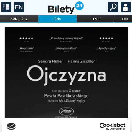
...
KONCERTY
KINO
TEATR
KABARET I
FILHARMONIA
OPERA I BALET
STAND-UP
DLA DZIECI
ONLINE
KARNETY