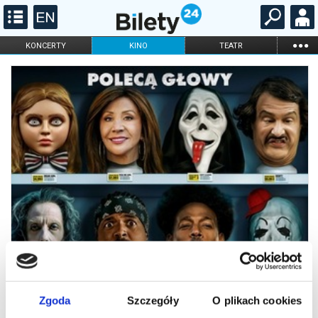
...
KONCERTY
KINO
TEATR
KABARET I
FILHARMONIA
OPERA I BALET
STAND-UP
DLA DZIECI
ONLINE
KARNETY
Zgoda
Szczegóły
O plikach cookies