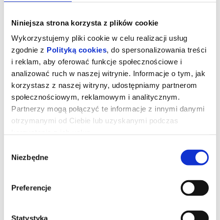
Niniejsza strona korzysta z plików cookie
Wykorzystujemy pliki cookie w celu realizacji usług
zgodnie z
Polityką cookies
, do spersonalizowania treści
i reklam, aby oferować funkcje społecznościowe i
analizować ruch w naszej witrynie. Informacje o tym, jak
korzystasz z naszej witryny, udostępniamy partnerom
społecznościowym, reklamowym i analitycznym.
Partnerzy mogą połączyć te informacje z innymi danymi
otrzymanymi od Ciebie lub uzyskanymi podczas
korzystania z ich usług.
STRASZNY FILM - dubbing
Wybór
Niezbędne
zgody
Seria filmów Straszny Film (Scary Movie) została stworzona
Preferencje
przez Marlona Wayansa, Shawna Wayansa i Keenena Ivory’ego
Wayansa.
Twórcy nowego filmu mają nadzieję, że ponownie rozbawią
widzów w 2026 roku.
Komedie z serii Straszny Film na początku lat 90-tych zarobiły na
Statystyka