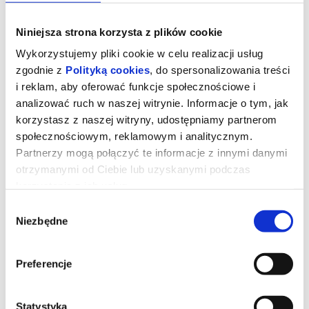
Niniejsza strona korzysta z plików cookie
Wykorzystujemy pliki cookie w celu realizacji usług
zgodnie z
Polityką cookies
, do spersonalizowania treści
i reklam, aby oferować funkcje społecznościowe i
analizować ruch w naszej witrynie. Informacje o tym, jak
korzystasz z naszej witryny, udostępniamy partnerom
społecznościowym, reklamowym i analitycznym.
Partnerzy mogą połączyć te informacje z innymi danymi
otrzymanymi od Ciebie lub uzyskanymi podczas
korzystania z ich usług.
STRASZNY FILM - napisy
Wybór
Niezbędne
zgody
Seria filmów Straszny Film (Scary Movie) została stworzona
Preferencje
przez Marlona Wayansa, Shawna Wayansa i Keenena Ivory’ego
Wayansa.
Twórcy nowego filmu mają nadzieję, że ponownie rozbawią
widzów w 2026 roku.
Komedie z serii Straszny Film na początku lat 90-tych zarobiły na
Statystyka