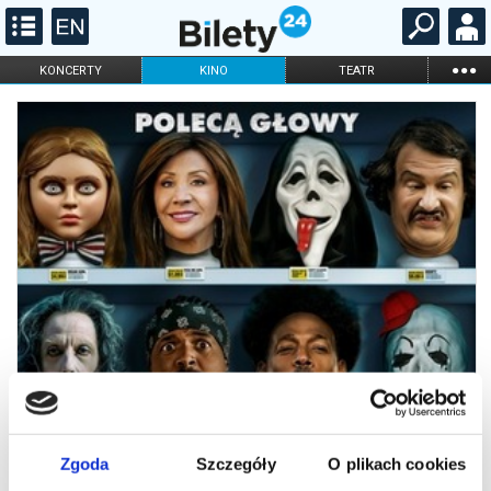
...
KONCERTY
KINO
TEATR
KABARET I
FILHARMONIA
OPERA I BALET
STAND-UP
DLA DZIECI
ONLINE
KARNETY
Zgoda
Szczegóły
O plikach cookies