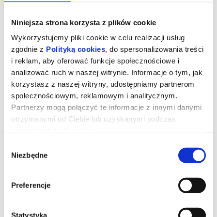
Niniejsza strona korzysta z plików cookie
Wykorzystujemy pliki cookie w celu realizacji usług
zgodnie z
Polityką cookies
, do spersonalizowania treści
i reklam, aby oferować funkcje społecznościowe i
analizować ruch w naszej witrynie. Informacje o tym, jak
korzystasz z naszej witryny, udostępniamy partnerom
społecznościowym, reklamowym i analitycznym.
Partnerzy mogą połączyć te informacje z innymi danymi
otrzymanymi od Ciebie lub uzyskanymi podczas
korzystania z ich usług.
STRASZNY FILM - napisy
Wybór
Niezbędne
zgody
Seria filmów Straszny Film (Scary Movie) została stworzona
Preferencje
przez Marlona Wayansa, Shawna Wayansa i Keenena Ivory’ego
Wayansa.
Twórcy nowego filmu mają nadzieję, że ponownie rozbawią
widzów w 2026 roku.
Komedie z serii Straszny Film na początku lat 90-tych zarobiły na
Statystyka