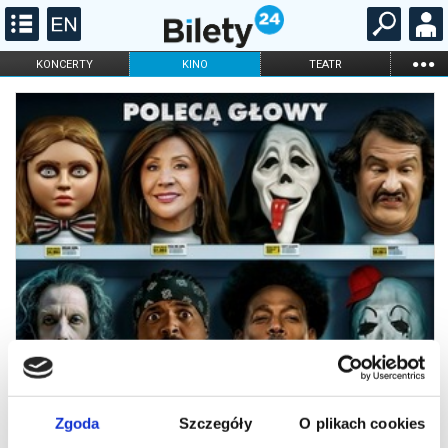
...
KONCERTY
KINO
TEATR
KABARET I
FILHARMONIA
OPERA I BALET
STAND-UP
DLA DZIECI
ONLINE
KARNETY
Zgoda
Szczegóły
O plikach cookies