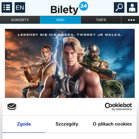
...
KONCERTY
KINO
TEATR
KABARET I
FILHARMONIA
OPERA I BALET
STAND-UP
DLA DZIECI
ONLINE
KARNETY
Zgoda
Szczegóły
O plikach cookies