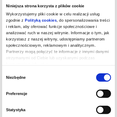
Niniejsza strona korzysta z plików cookie
Wykorzystujemy pliki cookie w celu realizacji usług
zgodnie z
Polityką cookies
, do spersonalizowania treści
i reklam, aby oferować funkcje społecznościowe i
analizować ruch w naszej witrynie. Informacje o tym, jak
korzystasz z naszej witryny, udostępniamy partnerom
społecznościowym, reklamowym i analitycznym.
Partnerzy mogą połączyć te informacje z innymi danymi
otrzymanymi od Ciebie lub uzyskanymi podczas
korzystania z ich usług.
Wybór
WŁADCY WSZECHŚWIATA - 2D
Niezbędne
zgody
napisy
Preferencje
Seria Masters of the Universe, skupiająca się na walce między
bohaterskim He-Manem (znanym również jako książę Adam z
Eternii) – najpotężniejszym człowiekiem we wszechświecie, a
Statystyka
złowrogim Szkieletorem.