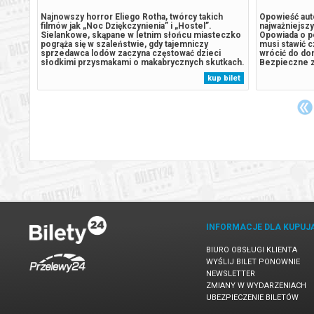
dno z
Najnowszy horror Eliego Rotha, twórcy takich
Opowieść aut
filmów jak „Noc Dziękczynienia” i „Hostel”.
najważniejszy
który
Sielankowe, skąpane w letnim słońcu miasteczko
Opowiada o po
jąc
pogrąża się w szaleństwie, gdy tajemniczy
musi stawić 
sprzedawca lodów zaczyna częstować dzieci
wrócić do dom
słodkimi przysmakami o makabrycznych skutkach.
Bezpieczne z
atyczny
Niewinne uśmiechy szybko ustępują miejsca
odwołania wy
 bilet
kup bilet
brutalnej furii, kiedy dzieci zmieniają się w
zwrot środk
..
bezlitosnych łowców dorosłych. Troje młodych
wysyłanym na 
bohaterów,...
INFORMACJE DLA KUPUJ
BIURO OBSŁUGI KLIENTA
WYŚLIJ BILET PONOWNIE
NEWSLETTER
ZMIANY W WYDARZENIACH
UBEZPIECZENIE BILETÓW