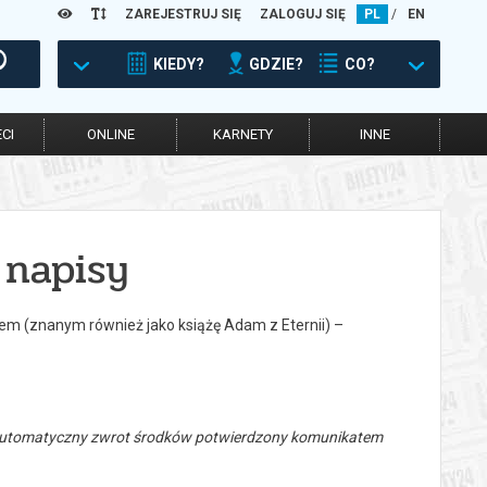
ZAREJESTRUJ SIĘ
ZALOGUJ SIĘ
PL
/
EN
KIEDY?
GDZIE?
CO?
CI
ONLINE
KARNETY
INNE
napisy
nem (znanym również jako książę Adam z Eternii) –
 automatyczny zwrot środków potwierdzony komunikatem