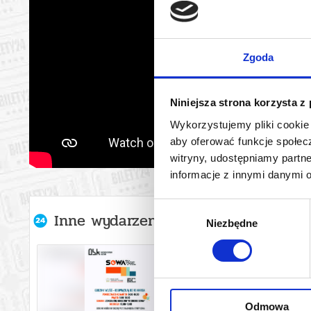
Zgoda
Niniejsza strona korzysta z
Wykorzystujemy pliki cookie 
aby oferować funkcje społecz
witryny, udostępniamy part
informacje z innymi danymi 
Wybór
Inne wydarzenia organizatora
Niezbędne
zgody
Odmowa