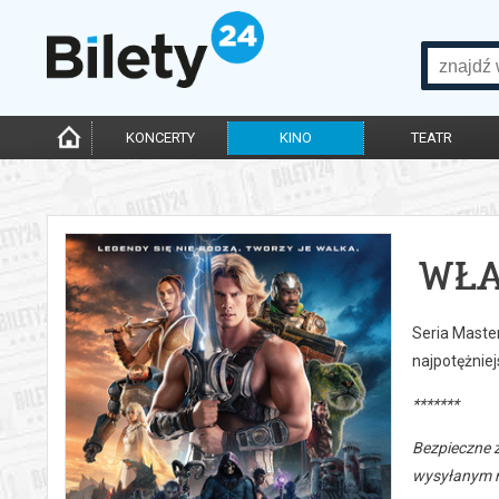
KONCERTY
KINO
TEATR
WŁA
Seria Maste
najpotężnie
*******
Bezpieczne 
wysyłanym n