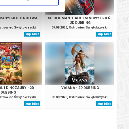
RADYCJI HUTNICTWA
SPIDER-MAN. CAŁKIEM NOWY DZIEŃ -
2D DUBBING
Ostrowiec Świętokrzyski
07.08.2026, Ostrowiec Świętokrzyski
kup bilet
kup bilet
L I DINOZAURY - 2D
VAIANA - 2D DUBBING
DUBBING
Ostrowiec Świętokrzyski
08.08.2026, Ostrowiec Świętokrzyski
kup bilet
kup bilet