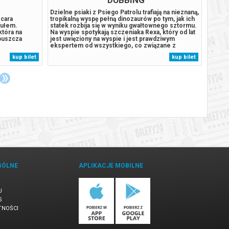
Dzielne psiaki z Psiego Patrolu trafiają na nieznaną,
Opowie
cara
tropikalną wyspę pełną dinozaurów po tym, jak ich
najważ
tułem.
statek rozbija się w wyniku gwałtownego sztormu.
Opowia
która na
Na wyspie spotykają szczeniaka Rexa, który od lat
musi s
puszcza
jest uwięziony na wyspie i jest prawdziwym
wrócić
ekspertem od wszystkiego, co związane z
Bezpie
oje plemię.
pradawnymi gadami. Sytuacja wymyka się spod
odwoła
kup bilet
kup bilet
niewającymi
kontroli, gdy odwieczny rywal piesków, burmistrz
zwrot
Vaiany” tylko
Humdinger, zaczyna pozyskiwać...
wysyła
GÓLNE
APLIKACJE MOBILNE
U
S
TNOŚCI