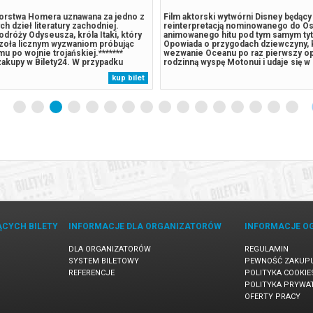
orstwa Homera uznawana za jedno z
Film aktorski wytwórni Disney będący
ch dzieł literatury zachodniej.
reinterpretacją nominowanego do Os
dróży Odyseusza, króla Itaki, który
animowanego hitu pod tym samym ty
czoła licznym wyzwaniom próbując
Opowiada o przygodach dziewczyny, 
u po wojnie trojańskiej.*******
wezwanie Oceanu po raz pierwszy o
akupy w Bilety24. W przypadku
rodzinną wyspę Motonui i udaje się w
darzenia, gwarantujemy automatyczny
niezapomnianą podróż, by ratować sw
kup bilet
ów potwierdzony komunikatem
Widzowie będą mogli cieszyć się olś
adres e-mail, podany podczas...
obrazami i urzekającymi piosenkami „
w kinach już w lipcu...
ĄCYCH BILETY
INFORMACJE DLA ORGANIZATORÓW
INFORMACJE O
DLA ORGANIZATORÓW
REGULAMIN
SYSTEM BILETOWY
PEWNOŚĆ ZAKUP
REFERENCJE
POLITYKA COOKIE
POLITYKA PRYWA
OFERTY PRACY