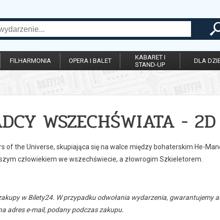
KABARET I
FILHARMONIA
OPERA I BALET
DLA DZIE
STAND-UP
DCY WSZECHŚWIATA - 2D 
rs of the Universe, skupiająca się na walce między bohaterskim He-Ma
jszym człowiekiem we wszechświecie, a złowrogim Szkieletorem.
zakupy w Bilety24. W przypadku odwołania wydarzenia, gwarantujemy
a adres e-mail, podany podczas zakupu.