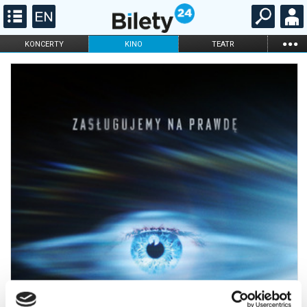
...
KONCERTY
KINO
TEATR
KABARET I
FILHARMONIA
OPERA I BALET
STAND-UP
DLA DZIECI
ONLINE
KARNETY