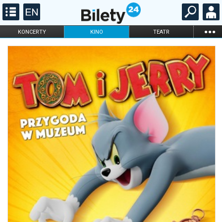
...
KONCERTY
KINO
TEATR
KABARET I
FILHARMONIA
OPERA I BALET
STAND-UP
DLA DZIECI
ONLINE
KARNETY