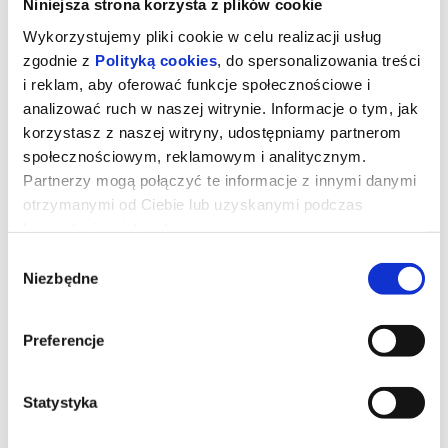
Niniejsza strona korzysta z plików cookie
Wykorzystujemy pliki cookie w celu realizacji usług
zgodnie z
Polityką cookies
, do spersonalizowania treści
i reklam, aby oferować funkcje społecznościowe i
analizować ruch w naszej witrynie. Informacje o tym, jak
korzystasz z naszej witryny, udostępniamy partnerom
społecznościowym, reklamowym i analitycznym.
Partnerzy mogą połączyć te informacje z innymi danymi
otrzymanymi od Ciebie lub uzyskanymi podczas
korzystania z ich usług.
Wybór
Niezbędne
zgody
Toy Story 5
Preferencje
Kowboj Chudy wraz z przyjaciółmi mierzy się z nową technologią
popularną wśród dzieci.
Statystyka
*******
Bezpieczne zakupy w Bilety24. W przypadku odwołania