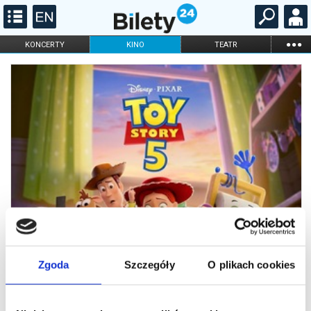
...
KONCERTY
KINO
TEATR
KABARET I
FILHARMONIA
OPERA I BALET
STAND-UP
DLA DZIECI
ONLINE
KARNETY
Zgoda
Szczegóły
O plikach cookies