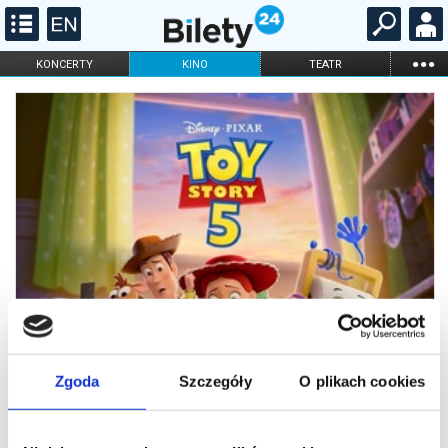
...
KONCERTY
KINO
TEATR
KABARET I
FILHARMONIA
OPERA I BALET
STAND-UP
DLA DZIECI
ONLINE
KARNETY
Zgoda
Szczegóły
O plikach cookies