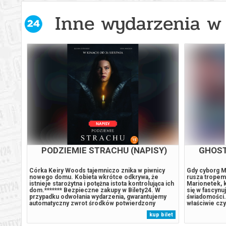
Inne wydarzenia w 
Y)
PODZIEMIE STRACHU (NAPISY)
GHOST
Córka Keiry Woods tajemniczo znika w piwnicy
Gdy cyborg M
fy
nowego domu. Kobieta wkrótce odkrywa, że
rusza tropem
istnieje starożytna i potężna istota kontrolująca ich
Marionetek, k
dszym
dom.******* Bezpieczne zakupy w Bilety24. W
się w fascynu
przypadku odwołania wydarzenia, gwarantujemy
świadomości. 
,
automatyczny zwrot środków potwierdzony
właściwie czy
komunikatem wysyłanym na adres e-mail, podany
skorupie”? „G
 bilet
kup bilet
ześciu
podczas zakupu.
estetyczny m
.
neonowe pano