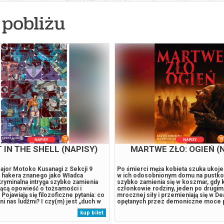
pobliżu
 IN THE SHELL (NAPISY)
MARTWE ZŁO: OGIEŃ (
ajor Motoko Kusanagi z Sekcji 9
Po śmierci męża kobieta szuka ukoje
 hakera znanego jako Władca
w ich odosobnionym domu na pustko
ryminalna intryga szybko zamienia
szybko zamienia się w koszmar, gdy k
jącą opowieść o tożsamości i
członkowie rodziny, jeden po drugim, 
Pojawiają się filozoficzne pytania: co
mrocznej siły i przemieniają się w De
ni nas ludźmi? I czy(m) jest „duch w
opętanych przez demoniczne moce 
host in the Shell” to zarazem
księgi Necronomicon Ex-Mortis. W o
kup bilet
ajstersztyk: ukazane z rozmachem
narastającego zła kobieta odkrywa pr
ramy Neo Tokio, hipnotyzująca...
prawdę: przysięgi złożone za życia...