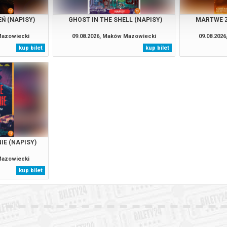
Ń (NAPISY)
GHOST IN THE SHELL (NAPISY)
MARTWE Z
Mazowiecki
09.08.2026, Maków Mazowiecki
09.08.202
kup bilet
kup bilet
E (NAPISY)
Mazowiecki
kup bilet