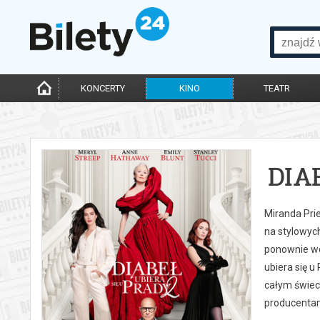
KONCERTY
KINO
TEATR
DIA
Miranda Prie
na stylowyc
ponownie wci
ubiera się u
całym świec
producentam