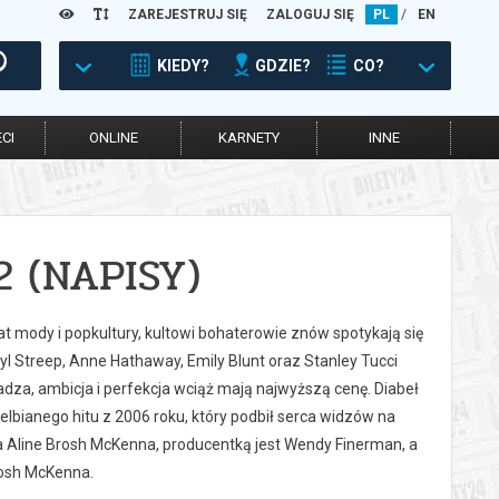
ZAREJESTRUJ SIĘ
ZALOGUJ SIĘ
PL
/
EN
KIEDY?
GDZIE?
CO?
CI
ONLINE
KARNETY
INNE
2 (NAPISY)
at mody i popkultury, kultowi bohaterowie znów spotykają się
l Streep, Anne Hathaway, Emily Blunt oraz Stanley Tucci
adza, ambicja i perfekcja wciąż mają najwyższą cenę. Diabeł
elbianego hitu z 2006 roku, który podbił serca widzów na
ła Aline Brosh McKenna, producentką jest Wendy Finerman, a
rosh McKenna.