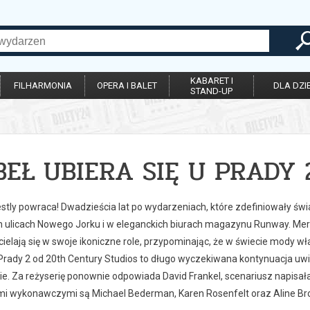
KABARET I
FILHARMONIA
OPERA I BALET
DLA DZIE
STAND-UP
BEŁ UBIERA SIĘ U PRADY 
stly powraca! Dwadzieścia lat po wydarzeniach, które zdefiniowały świ
h ulicach Nowego Jorku i w eleganckich biurach magazynu Runway. Mery
elają się w swoje ikoniczne role, przypominając, że w świecie mody wł
 Prady 2 od 20th Century Studios to długo wyczekiwana kontynuacja uwi
ie. Za reżyserię ponownie odpowiada David Frankel, scenariusz napisa
i wykonawczymi są Michael Bederman, Karen Rosenfelt oraz Aline B