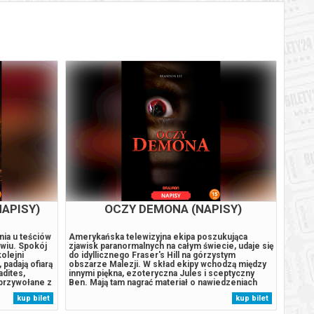
NAPISY)
OCZY DEMONA (NAPISY)
M
nia u teściów
Amerykańska telewizyjna ekipa poszukująca
Po śmi
wiu. Spokój
zjawisk paranormalnych na całym świecie, udaje się
w ich
olejni
do idyllicznego Fraser's Hill na górzystym
szybko
padają ofiarą
obszarze Malezji. W skład ekipy wchodzą między
członk
adites,
innymi piękna, ezoteryczna Jules i sceptyczny
mroczn
przywołane z
Ben. Mają tam nagrać materiał o nawiedzeniach
opęta
bliczu
starego domu. Jego nowi właściciele Ian i Martha
księgi
kup bilet
kup bilet
zerażającą
twierdzą, że doświadczyli tam dziwnych
narast
fenomenów. Zgłębiając zagadkę ekipa napotyka...
prawdę