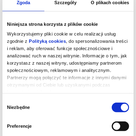
Zgoda
Szczegóły
O plikach cookies
Niniejsza strona korzysta z plików cookie
Wykorzystujemy pliki cookie w celu realizacji usług
zgodnie z
Polityką cookies
, do spersonalizowania treści
i reklam, aby oferować funkcje społecznościowe i
analizować ruch w naszej witrynie. Informacje o tym, jak
korzystasz z naszej witryny, udostępniamy partnerom
społecznościowym, reklamowym i analitycznym.
Partnerzy mogą połączyć te informacje z innymi danymi
DIABEŁ UBIERA SIĘ U PRADY 2
otrzymanymi od Ciebie lub uzyskanymi podczas
(NAPISY)
korzystania z ich usług.
Wybór
Niezbędne
zgody
Miranda Priestly powraca! Dwadzieścia lat po wydarzeniach, które
zdefiniowały świat mody i popkultury, kultowi bohaterowie znów
spotykają się na stylowych ulicach Nowego Jorku i w eleganckich
biurach magazynu Runway. Meryl Streep, Anne Hathaway, Emily
Preferencje
Blunt oraz Stanley Tucci ponownie wcielają się w swoje ikoniczne
role, przypominając, że w świecie mody władza, ambicja i