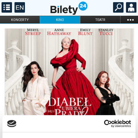
...
KONCERTY
KINO
TEATR
KABARET I
FILHARMONIA
OPERA I BALET
STAND-UP
DLA DZIECI
ONLINE
KARNETY