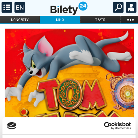
...
KONCERTY
KINO
TEATR
KABARET I
FILHARMONIA
OPERA I BALET
STAND-UP
DLA DZIECI
ONLINE
KARNETY