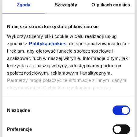
Zgoda
Szczegóły
O plikach cookies
Niniejsza strona korzysta z plików cookie
Wykorzystujemy pliki cookie w celu realizacji usług
zgodnie z
Polityką cookies
, do spersonalizowania treści
i reklam, aby oferować funkcje społecznościowe i
analizować ruch w naszej witrynie. Informacje o tym, jak
korzystasz z naszej witryny, udostępniamy partnerom
społecznościowym, reklamowym i analitycznym.
Partnerzy mogą połączyć te informacje z innymi danymi
TOM I JERRY: PRZYGODA W
otrzymanymi od Ciebie lub uzyskanymi podczas
MUZEUM (DUBBING) (PREMIERA)
korzystania z ich usług.
Wybór
Niezbędne
zgody
Jeden z najbardziej uwielbianych pojedynków w historii powraca
w filmie Tima Story’ego Tom & Jerry. Jerry obiera sobie za
mieszkanie najlepszy hotel w Nowym Jorku w przeddzień
mającego się tam odbyć „ślubu stulecia”. Tym samym zmusza
Preferencje
zdesperowaną organizatorkę wesela do zatrudnienia Toma w
celu pozbycia się gryzonia. Istna bitwa między kotem a myszą, do