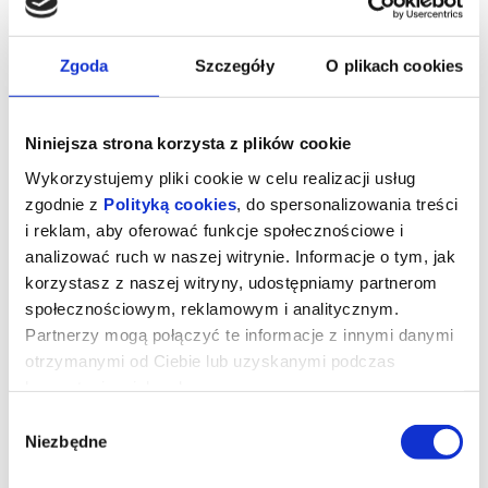
Zgoda
Szczegóły
O plikach cookies
Niniejsza strona korzysta z plików cookie
Wykorzystujemy pliki cookie w celu realizacji usług
zgodnie z
Polityką cookies
, do spersonalizowania treści
i reklam, aby oferować funkcje społecznościowe i
analizować ruch w naszej witrynie. Informacje o tym, jak
korzystasz z naszej witryny, udostępniamy partnerom
Uwierz w ducha | 10/10 Klasyka
społecznościowym, reklamowym i analitycznym.
filmowa
Partnerzy mogą połączyć te informacje z innymi danymi
otrzymanymi od Ciebie lub uzyskanymi podczas
korzystania z ich usług.
Jeden z najbardziej rozpoznawalnych melodramatów przełomu
lat 80. i 90., który w wyjątkowy sposób łączy kino romantyczne z
Wybór
elementami thrillera i nadprzyrodzonej fantazji. Historia miłości
Sama i Molly, przerwanej tragiczną śmiercią, staje się opowieścią
Niezbędne
zgody
o sile uczuć przekraczających granice życia i śmierci.Kreacje
Patricka Swayze, Demi Moore i nagrodzonej Oscarem Whoopi
Goldberg nadały historii wiarygodność i lekkość, a słynna scena