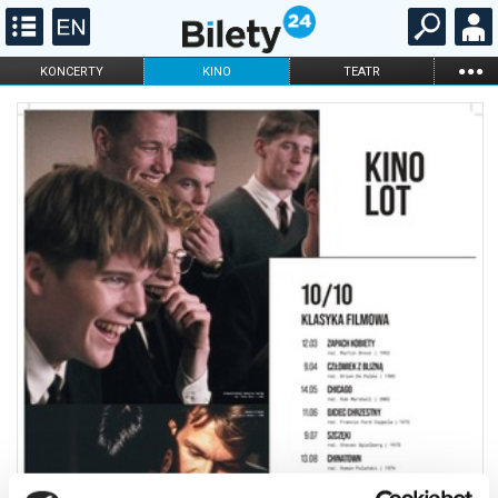
...
KONCERTY
KINO
TEATR
KABARET I
FILHARMONIA
OPERA I BALET
STAND-UP
DLA DZIECI
ONLINE
KARNETY