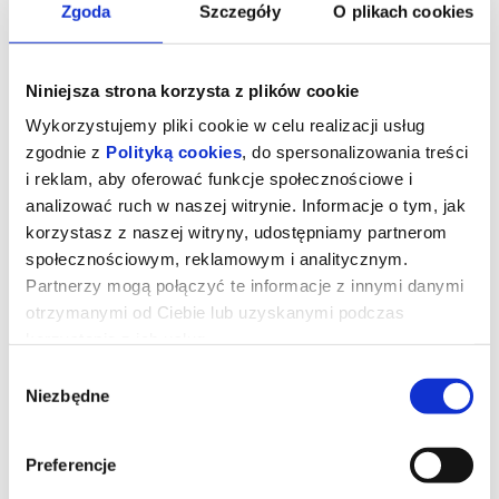
Zgoda
Szczegóły
O plikach cookies
Niniejsza strona korzysta z plików cookie
Wykorzystujemy pliki cookie w celu realizacji usług
zgodnie z
Polityką cookies
, do spersonalizowania treści
i reklam, aby oferować funkcje społecznościowe i
analizować ruch w naszej witrynie. Informacje o tym, jak
korzystasz z naszej witryny, udostępniamy partnerom
społecznościowym, reklamowym i analitycznym.
Partnerzy mogą połączyć te informacje z innymi danymi
otrzymanymi od Ciebie lub uzyskanymi podczas
Zawodowcy
korzystania z ich usług.
Wybór
Niezbędne
zgody
Eve, działająca w szarej strefie specjalistka od załatwiania
ekstremalnie trudnych spraw dla wyjątkowo bogatych klientów
otrzymuje zlecenie od grupy nowojorskich inwestorów. Ma
odzyskać dług od mieszkającego na prywatnej wyspie,
Preferencje
dysponującego własną armią miliardera o szemranej reputacji.
Gdy zawodzą cywilizowane metody negocjacji i staje się jasne, że