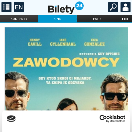
...
KONCERTY
KINO
TEATR
KABARET I
FILHARMONIA
OPERA I BALET
STAND-UP
DLA DZIECI
ONLINE
KARNETY