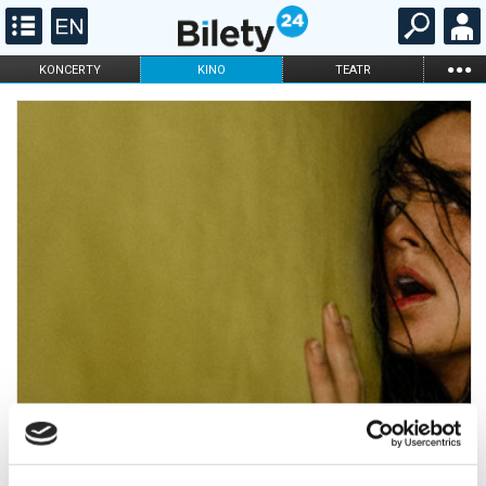
...
KONCERTY
KINO
TEATR
KABARET I
FILHARMONIA
OPERA I BALET
STAND-UP
DLA DZIECI
ONLINE
KARNETY