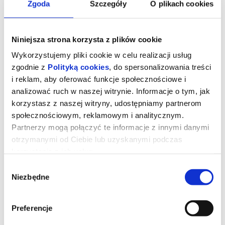
Zgoda
Szczegóły
O plikach cookies
Niniejsza strona korzysta z plików cookie
Wykorzystujemy pliki cookie w celu realizacji usług
zgodnie z
Polityką cookies
, do spersonalizowania treści
i reklam, aby oferować funkcje społecznościowe i
analizować ruch w naszej witrynie. Informacje o tym, jak
korzystasz z naszej witryny, udostępniamy partnerom
społecznościowym, reklamowym i analitycznym.
Partnerzy mogą połączyć te informacje z innymi danymi
otrzymanymi od Ciebie lub uzyskanymi podczas
korzystania z ich usług.
Backrooms. Bez wyjścia
Wybór
Niezbędne
zgody
reż. Kane Parsons | USA | 2026
Clark natrafia w podziemiach swojego sklepu na przejście do
Preferencje
niepokojącej, na pierwszy rzut oka pustej plątaniny niekończących
się korytarzy. Kiedy opowiada o tym swojej terapeutce, kobieta