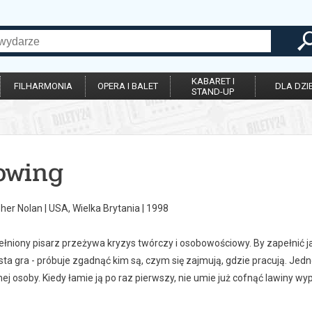
KABARET I
FILHARMONIA
OPERA I BALET
DLA DZIE
STAND-UP
owing
pher Nolan | USA, Wielka Brytania | 1998
łniony pisarz przeżywa kryzys twórczy i osobowościowy. By zapełnić jak
sta gra - próbuje zgadnąć kim są, czym się zajmują, gdzie pracują. Jedne
mej osoby. Kiedy łamie ją po raz pierwszy, nie umie już cofnąć lawiny w