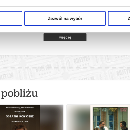
rocław
07.08.2026, Wrocław
07.0
kup bilet
kup bilet
Zezwól na wybór
Z
więcej
pobliżu