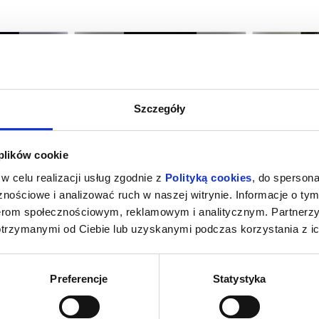
Szczegóły
A
OJCZYZNA
KAND
 plików cookie
rocław
07.08.2026, Wrocław
07.0
w celu realizacji usług zgodnie z
Polityką cookies
, do spersona
kup bilet
kup bilet
nościowe i analizować ruch w naszej witrynie. Informacje o tym
nerom społecznościowym, reklamowym i analitycznym. Partnerz
otrzymanymi od Ciebie lub uzyskanymi podczas korzystania z ic
Preferencje
Statystyka
YNGTON
O CZYM SOBIE NIE MÓWIMY