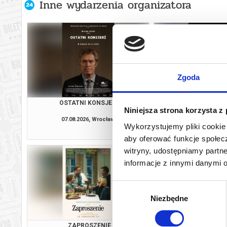
Inne wydarzenia organizatora
Zgoda
OSTATNI KONSJERŻ
ODYSEJ
Niniejsza strona korzysta z
07.08.2026, Wrocław
07.08.2026, W
Wykorzystujemy pliki cookie 
kup bilet
aby oferować funkcje społecz
witryny, udostępniamy part
informacje z innymi danymi 
Wybór
Niezbędne
zgody
ZAPROSZENIE
MŁODY WASZ