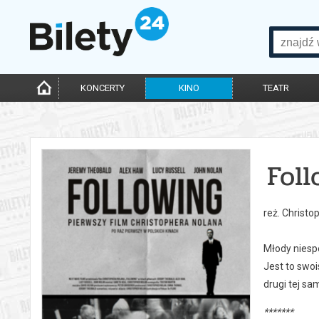
KONCERTY
KINO
TEATR
Foll
reż. Christo
Młody niespe
Jest to swoi
drugi tej sa
*******