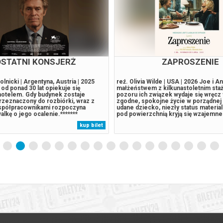
MARAT/SADE
ZAPROSZENIE
 spektakl, w którym na oczach
reź. Olivia Wilde | USA | 2026 Joe i A
aje scenografia widowiska o
małżeństwem z kilkunastoletnim sta
jej głównym bohaterem Maratem w roli
pozoru ich związek wydaje się wręcz
orami tego widowiska są, wymykający
zgodne, spokojne życie w porządnej d
ie władzy dyrektora,
udane dziecko, niezły status materia
wani więźniowie, których reżyseruje
pod powierzchnią kryją się wzajemne
 Sade. Całość układa się w
drobne konflikty, a przede wszystkim 
kup bilet
ą opowieść o uniwersalnych
Gdy pewnego wieczoru Joe i Angela 
 rządzących światem. Spektakl
kolację parę tajemniczych...
y od lat...