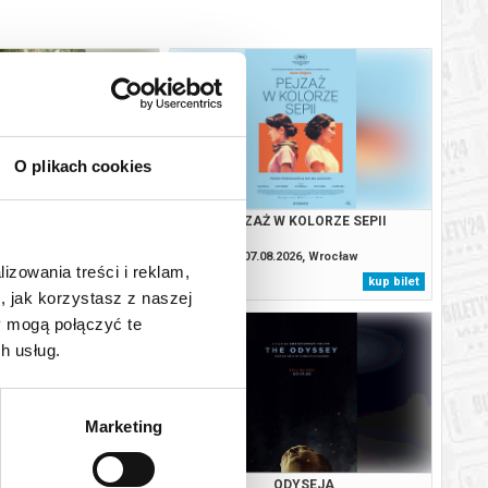
O plikach cookies
YDACI ŚMIERCI
PEJZAŻ W KOLORZE SEPII
8.2026, Wrocław
07.08.2026, Wrocław
lizowania treści i reklam,
kup bilet
kup bilet
, jak korzystasz z naszej
y mogą połączyć te
h usług.
Marketing
JEJ PIEKŁO
ODYSEJA