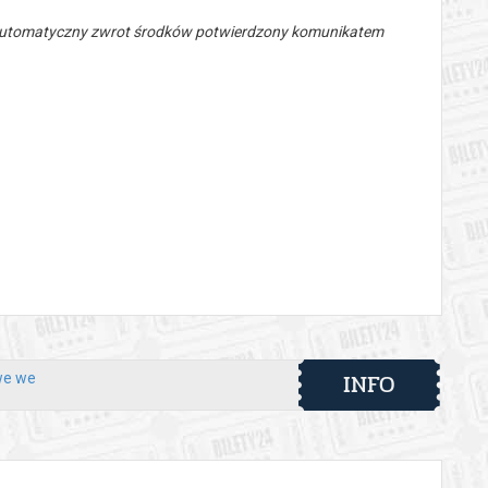
 automatyczny zwrot środków potwierdzony komunikatem
INFO
we we