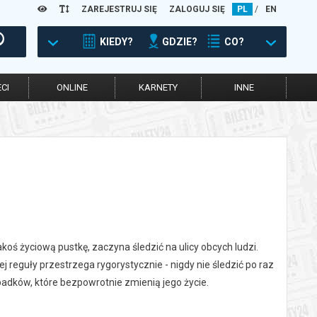
ZAREJESTRUJ SIĘ
ZALOGUJ SIĘ
PL
/
EN
KIEDY?
GDZIE?
CO?
CI
ONLINE
KARNETY
INNE
oś życiową pustkę, zaczyna śledzić na ulicy obcych ludzi.
j reguły przestrzega rygorystycznie - nigdy nie śledzić po raz
ypadków, które bezpowrotnie zmienią jego życie.