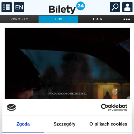
...
KONCERTY
KINO
TEATR
KABARET I
FILHARMONIA
OPERA I BALET
STAND-UP
DLA DZIECI
ONLINE
KARNETY
Zgoda
Szczegóły
O plikach cookies