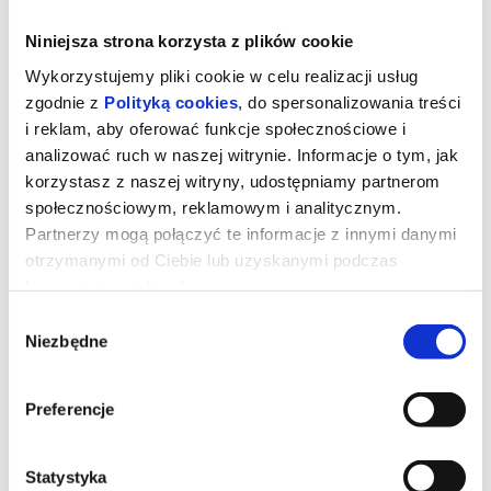
Niniejsza strona korzysta z plików cookie
Wykorzystujemy pliki cookie w celu realizacji usług
zgodnie z
Polityką cookies
, do spersonalizowania treści
i reklam, aby oferować funkcje społecznościowe i
analizować ruch w naszej witrynie. Informacje o tym, jak
korzystasz z naszej witryny, udostępniamy partnerom
społecznościowym, reklamowym i analitycznym.
Partnerzy mogą połączyć te informacje z innymi danymi
otrzymanymi od Ciebie lub uzyskanymi podczas
korzystania z ich usług.
Obsesja
Wybór
Niezbędne
zgody
Udostępnij
reż. Curry Barker | USA | 2025
Preferencje
Bear (Michael Johnston) platonicznie zakochany w swojej
przyjaciółce Nikki (Inde Navarrette), chce zdobyć serce ukochanej i
postanawia spełnić swoje marzenie za pomocą taniej zabawki
spełniające życzenia „One Wish Willow”. Zabawka naprawdę
Statystyka
działa i chłopak otrzymuje dokładnie to, o co prosił, ale wkrótce