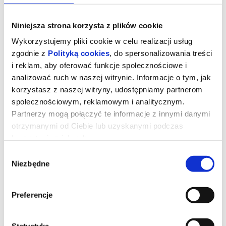
Niniejsza strona korzysta z plików cookie
Wykorzystujemy pliki cookie w celu realizacji usług
zgodnie z
Polityką cookies
, do spersonalizowania treści
i reklam, aby oferować funkcje społecznościowe i
analizować ruch w naszej witrynie. Informacje o tym, jak
korzystasz z naszej witryny, udostępniamy partnerom
społecznościowym, reklamowym i analitycznym.
Partnerzy mogą połączyć te informacje z innymi danymi
otrzymanymi od Ciebie lub uzyskanymi podczas
korzystania z ich usług.
Wybór
Savage House
Niezbędne
zgody
reż. Peter Glanz | Wielka Brytania | 2026
Preferencje
Akcja rozgrywa się w XVIII-wiecznej Anglii, na tle ogromnej
epidemii ospy oraz powstania jakobickiego. To mroczna
satyryczna opowieść o sir Chaunceyu Savage’u (Grant) i lady
Statystyka