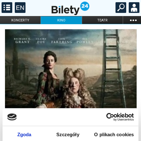
...
KONCERTY
KINO
TEATR
KABARET I
FILHARMONIA
OPERA I BALET
STAND-UP
DLA DZIECI
ONLINE
KARNETY
Zgoda
Szczegóły
O plikach cookies