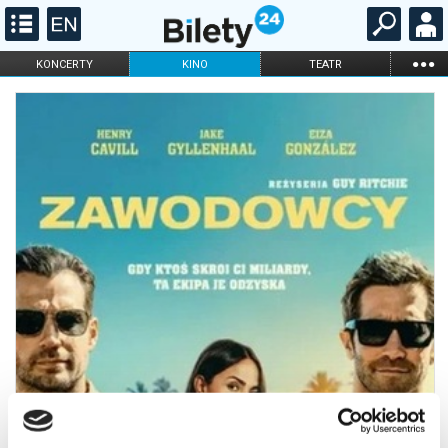
...
KONCERTY
KINO
TEATR
KABARET I
FILHARMONIA
OPERA I BALET
STAND-UP
DLA DZIECI
ONLINE
KARNETY