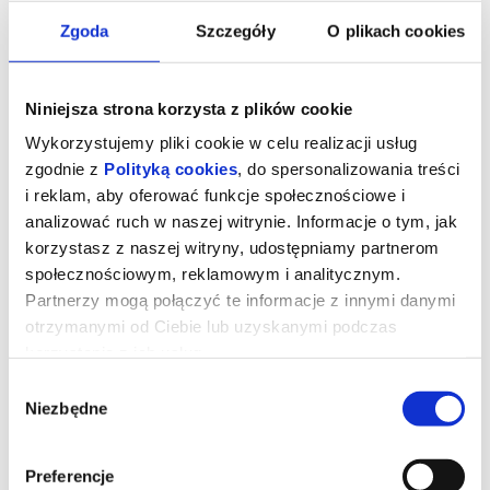
Zgoda
Szczegóły
O plikach cookies
Niniejsza strona korzysta z plików cookie
Wykorzystujemy pliki cookie w celu realizacji usług
zgodnie z
Polityką cookies
, do spersonalizowania treści
i reklam, aby oferować funkcje społecznościowe i
analizować ruch w naszej witrynie. Informacje o tym, jak
korzystasz z naszej witryny, udostępniamy partnerom
społecznościowym, reklamowym i analitycznym.
Partnerzy mogą połączyć te informacje z innymi danymi
otrzymanymi od Ciebie lub uzyskanymi podczas
Zawodowcy
korzystania z ich usług.
Wybór
Niezbędne
zgody
reż. Guy Ritchie | USA, Wielka Brytania | 2026
Eve, działająca w szarej strefie specjalistka od załatwiania
ekstremalnie trudnych spraw dla wyjątkowo bogatych klientów
Preferencje
otrzymuje zlecenie od grupy nowojorskich inwestorów. Ma