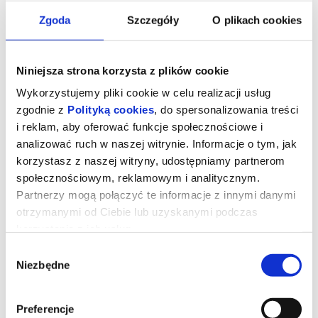
Zgoda
Szczegóły
O plikach cookies
Niniejsza strona korzysta z plików cookie
Wykorzystujemy pliki cookie w celu realizacji usług
zgodnie z
Polityką cookies
, do spersonalizowania treści
i reklam, aby oferować funkcje społecznościowe i
analizować ruch w naszej witrynie. Informacje o tym, jak
korzystasz z naszej witryny, udostępniamy partnerom
społecznościowym, reklamowym i analitycznym.
Partnerzy mogą połączyć te informacje z innymi danymi
otrzymanymi od Ciebie lub uzyskanymi podczas
Zawodowcy
korzystania z ich usług.
Wybór
Niezbędne
zgody
reż. Guy Ritchie | USA, Wielka Brytania | 2026
Eve, działająca w szarej strefie specjalistka od załatwiania
ekstremalnie trudnych spraw dla wyjątkowo bogatych klientów
Preferencje
otrzymuje zlecenie od grupy nowojorskich inwestorów. Ma