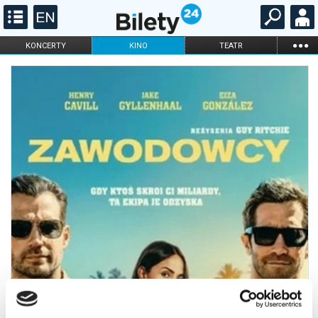
...
KONCERTY
KINO
TEATR
KABARET I
FILHARMONIA
OPERA I BALET
STAND-UP
DLA DZIECI
ONLINE
KARNETY