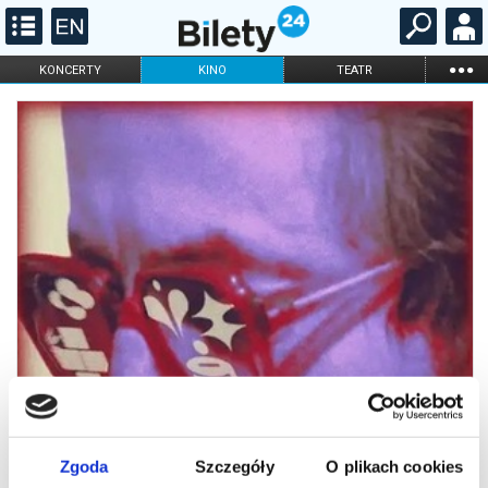
...
KONCERTY
KINO
TEATR
KABARET I
FILHARMONIA
OPERA I BALET
STAND-UP
DLA DZIECI
ONLINE
KARNETY
Zgoda
Szczegóły
O plikach cookies