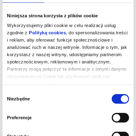
Niniejsza strona korzysta z plików cookie
Wykorzystujemy pliki cookie w celu realizacji usług
zgodnie z
Polityką cookies
, do spersonalizowania treści
i reklam, aby oferować funkcje społecznościowe i
analizować ruch w naszej witrynie. Informacje o tym, jak
korzystasz z naszej witryny, udostępniamy partnerom
społecznościowym, reklamowym i analitycznym.
Partnerzy mogą połączyć te informacje z innymi danymi
otrzymanymi od Ciebie lub uzyskanymi podczas
korzystania z ich usług.
Znaki Pana Śliwki
Wybór
Niezbędne
zgody
reż. Urszula Morga, Bartosz Mikołajczyk | Polska | 2025
Wbrew oczekiwaniom rodziny Karol Śliwka opuszcza wieś i
Preferencje
zaczyna studia artystyczne w Warszawie. Postanawia zająć się
projektowaniem znaków graficznych. Swoimi pracami wypełnia
komunistyczną Polskę i definiuje wizualny krajobraz kraju. Jego
znaki nie wiszą w galeriach, ale są obecne w polskich domach, na