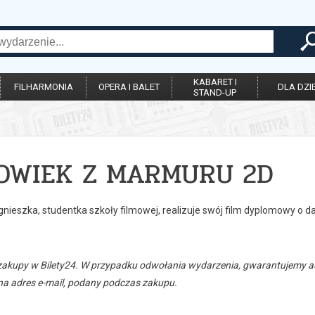
KABARET I
FILHARMONIA
OPERA I BALET
DLA DZIE
STAND-UP
OWIEK Z MARMURU 2D
gnieszka, studentka szkoły filmowej, realizuje swój film dyplomowy o 
zakupy w Bilety24. W przypadku odwołania wydarzenia, gwarantujemy
a adres e-mail, podany podczas zakupu.