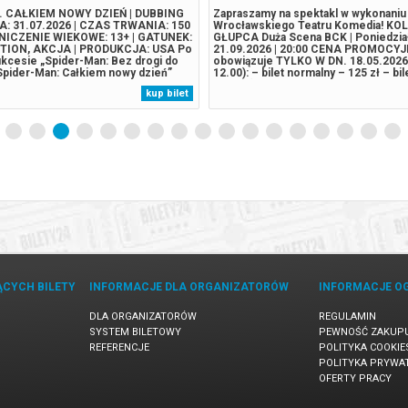
 CAŁKIEM NOWY DZIEŃ | DUBBING
Zapraszamy na spektakl w wykonaniu
A: 31.07.2026 | CZAS TRWANIA: 150
Wrocławskiego Teatru Komedia! K
ANICZENIE WIEKOWE: 13+ | GATUNEK:
GŁUPCA Duża Scena BCK | Poniedzia
TION, AKCJA | PRODUKCJA: USA Po
21.09.2026 | 20:00 CENA PROMOCY
kcesie „Spider-Man: Bez drogi do
obowiązuje TYLKO W DN. 18.05.202
„Spider-Man: Całkiem nowy dzień”
12.00): – bilet normalny – 125 zł – bi
nie nowy rozdział w życiu Petera
105 zł (ulga dla emerytów, rencistów,
kup bilet
der-Mana. Peter jest teraz dorosłym
uczniów, studentów z ważnymi legity
jącym samotnie- od czasu, gdy...
z Kartą Dużej Rodziny) – bilet ulgowy –
ĄCYCH BILETY
INFORMACJE DLA ORGANIZATORÓW
INFORMACJE O
DLA ORGANIZATORÓW
REGULAMIN
SYSTEM BILETOWY
PEWNOŚĆ ZAKUP
REFERENCJE
POLITYKA COOKIE
POLITYKA PRYWA
OFERTY PRACY