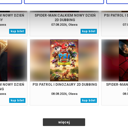
M NOWY DZIEŃ
SPIDER-MAN:CAŁKIEM NOWY DZIEŃ
PSI PATROL I
SY
2D DUBBING
ława
07.08.2026, Oława
07.
kup bilet
kup bilet
M NOWY DZIEŃ
PSI PATROL I DINOZAURY 2D DUBBING
SPIDER-MAN
NG
ława
08.08.2026, Oława
08.
kup bilet
kup bilet
więcej