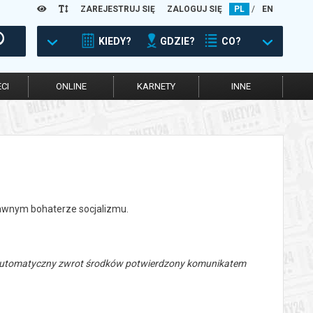
ZAREJESTRUJ SIĘ
ZALOGUJ SIĘ
PL
/
EN
KIEDY?
GDZIE?
CO?
CI
ONLINE
KARNETY
INNE
dawnym bohaterze socjalizmu.
 automatyczny zwrot środków potwierdzony komunikatem