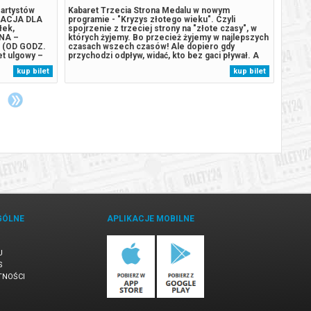
 artystów
Kabaret Trzecia Strona Medalu w nowym
PUCIO
OLACJA DLA
programie - "Kryzys złotego wieku". Czyli
PREMI
łek,
spojrzenie z trzeciej strony na "złote czasy", w
| OGR
JNA –
których żyjemy. Bo przecież żyjemy w najlepszych
GATUN
6 (OD GODZ.
czasach wszech czasów! Ale dopiero gdy
Pucia 
let ulgowy –
przychodzi odpływ, widać, kto bez gaci pływał. A
dziadk
 nauczycieli,
odpływ przychodzi w najmniej oczekiwanym
podcza
kup bilet
kup bilet
macjami oraz
momencie. Czy w tych czasach rzeczywiście nie
ratunk
 II balkon...
wszystko złoto, co się świeci?*******
własny
Bezpieczne...
rodzeń
GÓLNE
APLIKACJE MOBILNE
U
S
TNOŚCI