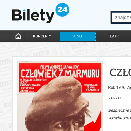
KONCERTY
KINO
TEATR
CZŁ
Rok 1976. A
*******
Bezpieczne 
wysyłanym n