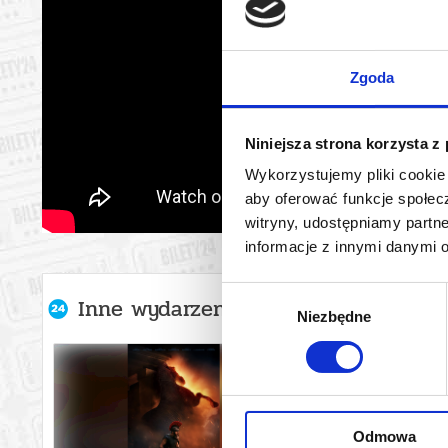
Zgoda
Niniejsza strona korzysta z
Wykorzystujemy pliki cookie 
aby oferować funkcje społecz
witryny, udostępniamy part
informacje z innymi danymi 
Wybór
Inne wydarzenia organizatora
Niezbędne
zgody
Odmowa