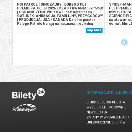
PSI PATROL I DINOZAURY | DUBBNG PL |
SPIDER-MAN.
j
PREMIERA: 06.08.2026 | CZAS TRWANIA: 89 minut
PL | PREMIER
we losy
| OGRANICZENIE WIEKOWE: bez ograniczeń |
minut | OGR
GATUNEK: ANIMACJA, FAMILIJNY, PRZYGODOWY
SCIENCE-FIC
| PRODUKCJA: USA / KANADA Dzielne psiaki z
światowym su
atyczny
Psiego Patrolu trafiają na nieznaną, tropikalną
domu”, film 
wyspę pełną dinozaurów po tym, jak ich statek
otwiera zupeł
 bilet
kup bilet
rozbija się w wyniku gwałtownego sztormu. Na
Parkera i Spi
wyspie spotykają szczeniaka Rexa, który od lat jest
mężczyzną ży
uwięziony...
INFORMACJE DLA KUPUJ
BIURO OBSŁUGI KLIENTA
WYŚLIJ BILET PONOWNIE
NEWSLETTER
ZMIANY W WYDARZENIACH
UBEZPIECZENIE BILETÓW